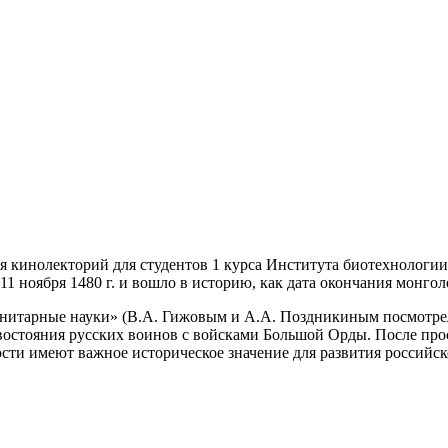
ся кинолекторий для студентов 1 курса Института биотехнологи
1 ноября 1480 г. и вошло в историю, как дата окончания монголо
анитарные науки» (В.А. Гижовым и А.А. Поздникиным посмотр
востояния русских воинов с войсками Большой Орды. После про
сти имеют важное историческое значение для развития российск