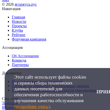
© 2026
ягоржусь.рус
Навигация
Главная
Новости
Проекты
Клубы
Рейтинг
Форумная кампания
Ассоциация
Об Ассоциации
Команда
Партнеры
Документы
Этот сайт использует файлы cookies
Пользовательское соглашение
и сервисы сбора технических
Согласие на обработку персональных данных
данных посетителей для
Политика обеспечения безопасности персональных данн
ПРИ
обеспечения работоспособности и
Соц. сети
улучшения качества обслуживания
Телеграм
(подробнее здесь)
.
ВКонтакте