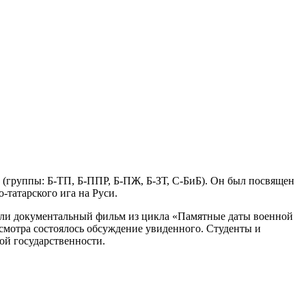
и (группы: Б-ТП, Б-ППР, Б-ПЖ, Б-ЗТ, С-БиБ). Он был посвящен
-татарского ига на Руси.
ели документальный фильм из цикла «Памятные даты военной
смотра состоялось обсуждение увиденного. Студенты и
ой государственности.