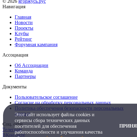
© 2026
ягоржусь.рус
Навигация
Главная
Новости
Проекты
Клубы
Рейтинг
Форумная кампания
Ассоциация
Об Ассоциации
Команда
Партнеры
Документы
Пользовательское соглашение
Согласие на обработку персональных данных
Политика обеспечения безопасности персональных
данных
Этот сайт использует файлы cookies и
сервисы сбора технических данных
Соц. сети
ПРИНЯ
посетителей для обеспечения
Телеграм
работоспособности и улучшения качества
ВКонтакте