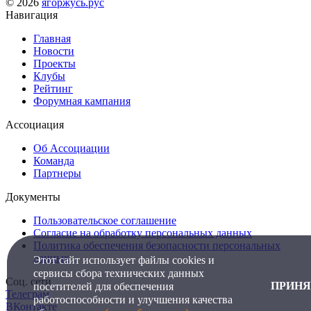
© 2026
ягоржусь.рус
Навигация
Главная
Новости
Проекты
Клубы
Рейтинг
Форумная кампания
Ассоциация
Об Ассоциации
Команда
Партнеры
Документы
Пользовательское соглашение
Согласие на обработку персональных данных
Политика обеспечения безопасности персональных
данных
Этот сайт использует файлы cookies и
сервисы сбора технических данных
Соц. сети
ПРИНЯ
посетителей для обеспечения
Телеграм
работоспособности и улучшения качества
ВКонтакте