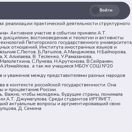
Войти
ах реализации практической деятельности структурного
»
на». Активное участие в событии приняли А.Т.
х дисциплин, востоковедения и теологии и активисты
технологий Пятигорского государственного университета
одных отношений, Института иностранных языков и
зычия С.Лютов, Б.Латыпов, А.Манджиева, Н.Байчорова,
 Х. Алилаева, В. Тесленко, У.Рамазанова,
.Малолеткина, С.Лунева, Н.Арутюнова, В.Сейранян,
в, А.Измайлова . а так же учащиеся МБОУ СОШ №20
Соц. сети
я и уважения между представителями разных народов
а в контексте российской государственности. Она
лашение
лы и процветания России.
Телеграм
ь. Важно, чтобы молодежь, будущее страны, понимала
нии А.Т. Джумагулова. Среди студентов ИРГЯИГТ,
авший актуальные вопросы и аргументировавший свою
ВКонтакте
упцова, Д. Семина
льных
Max