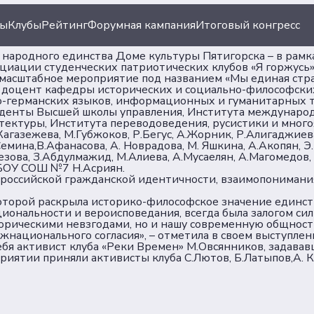
ты
Клубы
Рейтинг
Форумная кампания
Итоговый конгресс
 народного единства Доме культуры Пятигорска – в рамк
оциации студенческих патриотических клубов «Я горжусь
ь масштабное мероприятие под названием «Мы единая стра
, доцент кафедры исторических и социально-философски
но-германских языков, информационных и гуманитарных 
студенты Высшей школы управления, Института междунар
ектуры, Института переводоведения, русистики и многоя
агазежева, М.Губжоков, Р.Бегус, А.Жорник, Р.Алигаджиева,
Семина,В.Афанасова, А. Новрадова, М. Яшкина, А.Акопян, Э
шезова, З.Абдулмажид, М.Алиева, А.Мусаелян, А.Магомедо
ация
Документы
МБОУ СОШ №7 Н.Асриян.
российской гражданской идентичности, взаимопонимани
оторой раскрыла историко-философское значение единств
иации
Пользовательское сог
циональности и вероисповедания, всегда была залогом си
торическими невзгодами, но и нашу современную общност
Согласие на обработку
ежнационального согласия», – отметила в своем выступле
ы
персональных данных
себя активист клуба «Реки Времен» М.Овсянников, задав
риятии приняли активисты клуба С.Лютов, Б.Латыпов,А. К
Политика обеспечения
безопасности персона
данных