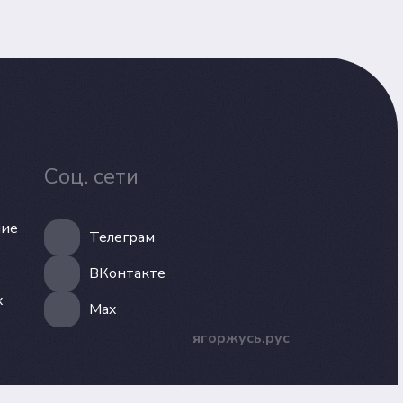
Соц. сети
ние
Телеграм
ВКонтакте
х
Max
ягоржусь.рус