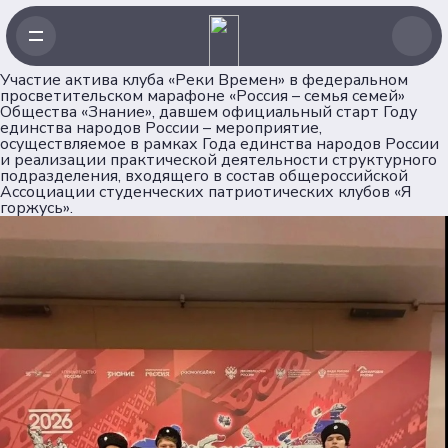
Навигация
Участие актива клуба «Реки Времен» в федеральном
Главная
просветительском марафоне «Россия – семья семей»
Общества «Знание», давшем официальный старт Году
Новости
единства народов России – мероприятие,
Проекты
осуществляемое в рамках Года единства народов России
и реализации практической деятельности структурного
Клубы
подразделения, входящего в состав общероссийской
Рейтинг
Ассоциации студенческих патриотических клубов «Я
горжусь».
Форумная кампания
Ассоциация
Об Ассоциации
Команда
Партнеры
Документы
Пользовательское соглашение
Согласие на обработку персональных данных