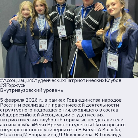
#АссоциацияСтуденческихПатриотическихКлубов
#ЯГоржусь
Внутривузовский уровень
5 февраля 2026 г., в рамках Года единства народов
России и реализации практической деятельности
структурного подразделения, входящего в состав
общероссийской Ассоциации студенческих
патриотических клубов «Я горжусь», представители
актива клуба «Реки Времен» студенты Пятигорского
государственного университета Р.Бегус, А.Казюба,
Е.Глотова,М.Евпраксина, Д.Лекапшиева, В.Топузиду,