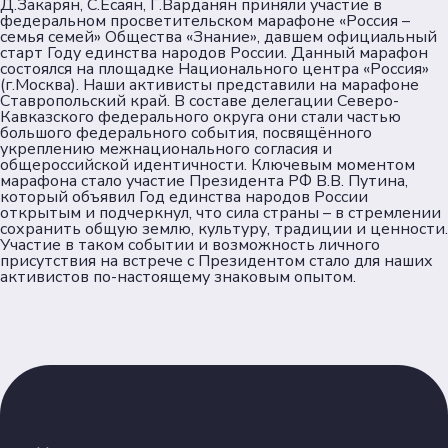
Д.Закарян, С.Есаян, Г.Варданян приняли участие в
федеральном просветительском марафоне «Россия –
семья семей» Общества «Знание», давшем официальный
старт Году единства народов России. Данный марафон
состоялся на площадке Национального центра «Россия»
(
г.Москва
). Наши активисты представили на марафоне
Ставропольский край. В составе делегации Северо-
Кавказского федерального округа они стали частью
большого федерального события, посвящённого
укреплению межнационального согласия и
общероссийской идентичности. Ключевым моментом
марафона стало участие Президента РФ В.В. Путина,
который объявил Год единства народов России
открытым и подчеркнул, что сила страны – в стремлении
сохранить общую землю, культуру, традиции и ценности.
Участие в таком событии и возможность личного
присутствия на встрече с Президентом стало для наших
активистов по-настоящему знаковым опытом.