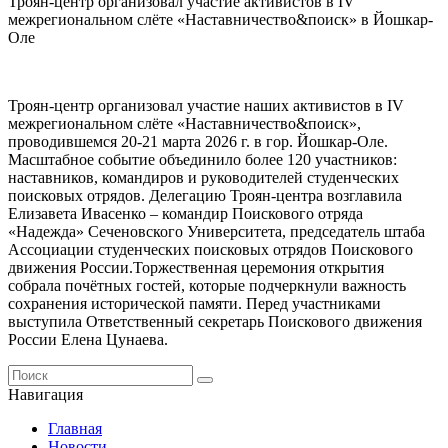
Троян-центр организовал участие активистов в IV
межрегиональном слёте «Наставничество&поиск» в Йошкар-
Оле
Троян-центр организовал участие наших активистов в IV
межрегиональном слёте «Наставничество&поиск»,
проводившемся 20-21 марта 2026 г. в гор. Йошкар-Оле.
Масштабное событие объединило более 120 участников:
наставников, командиров и руководителей студенческих
поисковых отрядов. Делегацию Троян-центра возглавила
Елизавета Ивасенко – командир Поискового отряда
«Надежда» Сеченовского Университета, председатель штаба
Ассоциации студенческих поисковых отрядов Поискового
движения России.Торжественная церемония открытия
собрала почётных гостей, которые подчеркнули важность
сохранения исторической памяти. Перед участниками
выступила Ответственный секретарь Поискового движения
России Елена Цунаева.
Навигация
Главная
Новости