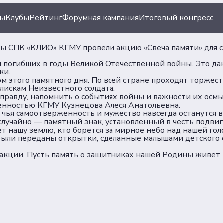
ты
Клубы
Рейтинг
Форумная кампания
Итоговый конгресс
ены СПК «КЛИО» КГМУ провели акцию «Свеча памяти» для
и погибших в годы Великой Отечественной войны. Это да
ки.
лом этого памятного дня. По всей стране проходят торж
лискам Неизвестного солдата.
равду, напомнить о событиях войны и важности их осмы
венностью КГМУ Кузнецова Алеся Анатольевна.
ация
Документы
ья самоотверженность и мужество навсегда останутся в
лучайно — памятный знак, установленный в честь подви
ет нашу землю, кто борется за мирное небо над нашей го
были переданы открытки, сделанные малышами детского 
иации
Пользовательское сог
акции. Пусть память о защитниках нашей Родины живет в
Согласие на обработку
ы
персональных данных
Политика обеспечения
безопасности персона
данных