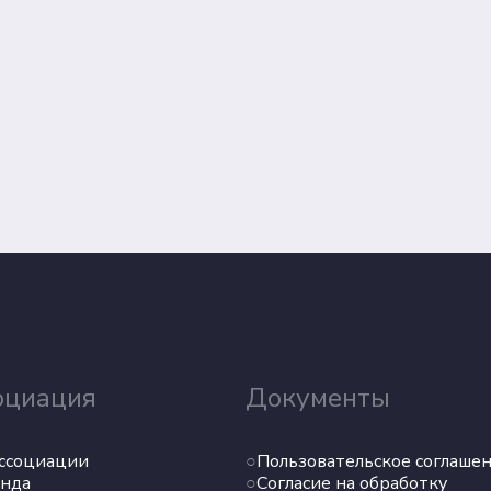
оциация
Документы
ссоциации
Пользовательское соглаше
нда
Согласие на обработку