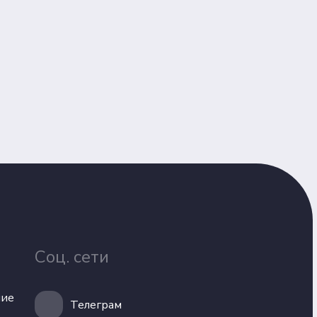
Соц. сети
ние
Телеграм