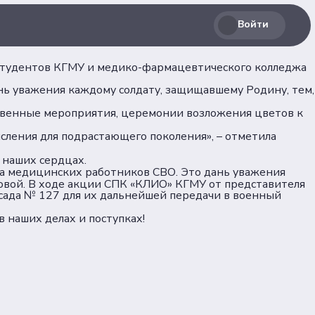
Войти
 студентов КГМУ и медико-фармацевтического колледжа
нь уважения каждому солдату, защищавшему Родину, тем,
ественные мероприятия, церемонии возложения цветов к
сления для подрастающего поколения», – отметила
Соц. сети
 наших сердцах.
га медицинских работников СВО. Это дань уважения
ловой. В ходе акции СПК «КЛИО» КГМУ от представителя
сада № 127 для их дальнейшей передачи в военный
лашение
 наших делах и поступках!
Телеграм
ВКонтакте
льных
Max