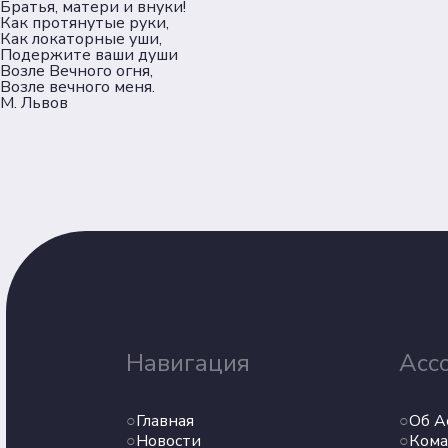
Братья, матери и внуки!
Как протянутые руки,
Как локаторные уши,
Подержите ваши души
Возле Вечного огня,
Возле вечного меня.
М. Львов
Навигация
Асс
Главная
Об А
Новости
Кома