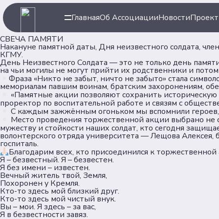
Главная
Об Ассоциации
Новости
Проек
СВЕЧА ПАМЯТИ
Накануне памятной даты, Дня неизвестного солдата, чл
КГМУ.
День Неизвестного Солдата — это не только день памят
на чьи могилы не могут прийти их родственники и потом
Фраза «Никто не забыт, ничто не забыто» стала симво
мемориалам павшим воинам, братским захоронениям, обе
«Памятные акции позволяют сохранить историческую п
проректор по воспитательной работе и связям с общест
Навигация
Ассоци
С каждым зажжённым огоньком мы вспомнили героев, ч
Место проведения торжественной акции выбрано не с
мужеству и стойкости наших солдат, кто сегодня защища
волонтерского отряда университета — Лещова Алексея, 
госпиталь.
Главная
Об Ассоц
Благодарим всех, кто присоединился к торжественной 
Новости
Команда
Я – безвестный. Я – безвестен.
Я без имени – известен.
Проекты
Партнер
Вечный житель твой, Земля,
Клубы
Похоронен у Кремля.
Кто-то здесь мой близкий друг.
Рейтинг
Кто-то здесь мой чистый внук.
Форумная кампания
Вы – мои. Я здесь – за вас,
Я в безвестности завяз.