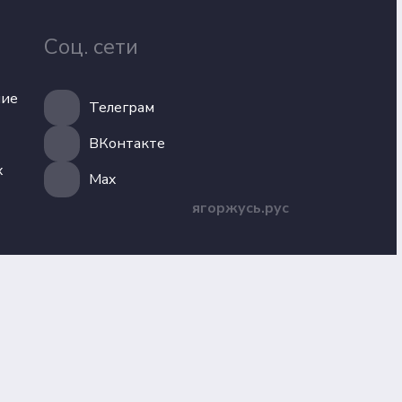
Соц. сети
ние
Телеграм
ВКонтакте
х
Max
ягоржусь.рус