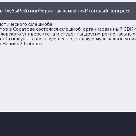
ты
Клубы
Рейтинг
Форумная кампания
Итоговый конгресс
иотического флешмоба
тов в Саратове состоялся флешмоб, организованный СВКИ
ловского университета и студенты других региональных 
ли «Катюшу» — советскую песню, ставшую музыкальным с
я Великой Победы.
ация
Документы
иации
Пользовательское сог
Согласие на обработку
ы
персональных данных
Политика обеспечения
безопасности персона
данных