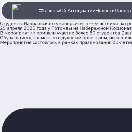
Главная
Об Ассоциации
Новости
Проек
Студенты Вавиловского университета — участники патр
29 апреля 2025 года у Ротонды на Набережной Космонав
В мероприятии приняли участие более 50 студентов Вави
Обучающиеся, совместно с духовым оркестром, исполни
Мероприятие состоялось в рамках празднования 80-лети
Навигация
Ассоци
Главная
Об Ассоц
Новости
Команда
Проекты
Партнер
Клубы
Рейтинг
Форумная кампания