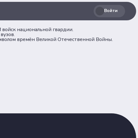
Войти
 войск национальной гвардии.
вузов.
имволом времён Великой Отечественной Войны.
Соц. сети
лашение
Телеграм
ВКонтакте
льных
Max