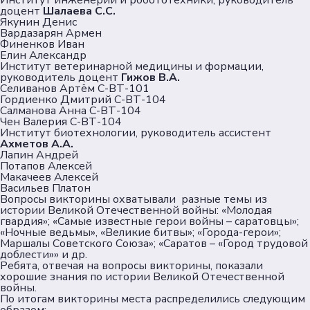
Институт инженерии и робототехники, руководитель
доцент
Шалаева С.С.
Якунин Денис
Вардазарян Армен
Финенков Иван
Елин Александр
Институт ветеринарной медицины и формации,
руководитель доцент
Гижов В.А.
Селиванов Артём С-ВТ-101
Гордиенко Дмитрий С-ВТ-104
Салманова Анна С-ВТ-104
Чен Валерия С-ВТ-104
Институт биотехнологии, руководитель ассистент
Ахметов А.А.
Лапин Андрей
Потапов Алексей
Макачеев Алексей
Васильев Платон
Вопросы викторины охватывали разные темы из
истории Великой Отечественной войны: «Молодая
гвардия»; «Самые известные герои войны – саратовцы»;
«Ночные ведьмы», «Великие битвы»; «Города-герои»;
Маршалы Советского Союза»; «Саратов – «Город трудовой
доблести»» и др.
Ребята, отвечая на вопросы викторины, показали
хорошие знания по истории Великой Отечественной
войны.
По итогам викторины места распределились следующим