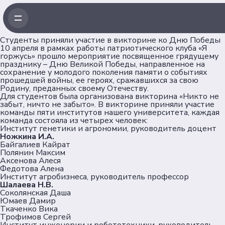
елеграм
Студенты приняли участие в викторине ко Дню Победы
10 апреля в рамках работы патриотического клуба «Я
Контакте
горжусь» прошло мероприятие посвященное грядущему
празднику – Дню Великой Победы, направленное на
сохранение у молодого поколения памяти о событиях
ax
прошедшей войны, ее героях, сражавшихся за свою
Родину, преданных своему Отечеству.
Для студентов была организована викторина «Никто не
забыт, ничто не забыто». В викторине приняли участие
команды пяти институтов нашего университета, каждая
команда состояла из четырех человек:
Институт генетики и агрономии, руководитель доцент
Ножкина И.А.
Байгалиев Кайрат
Полянин Максим
Аксенова Алеся
Федотова Алена
Институт агробизнеса, руководитель профессор
Шалаева Н.В.
Соколянская Даша
Юмаев Дамир
Ткаченко Вика
Трофимов Сергей