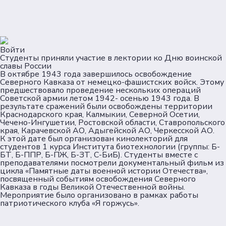
Войти
Студенты приняли участие в лектории ко Дню воинской
славы России
В октябре 1943 года завершилось освобождение
Северного Кавказа от немецко-фашистских войск. Этому
предшествовало проведение нескольких операций
Советской армии летом 1942- осенью 1943 года. В
результате сражений были освобождены территории
Краснодарского края, Калмыкии, Северной Осетии,
Чечено-Ингушетии, Ростовской области, Ставропольского
края, Карачевской АО, Адыгейской АО, Черкесской АО.
К этой дате был организован кинолекторий для
студентов 1 курса Института биотехнологии (группы: Б-
БТ, Б-ППР, Б-ПЖ, Б-ЗТ, С-БиБ). Студенты вместе с
преподавателями посмотрели документальный фильм из
цикла «Памятные даты военной истории Отечества»,
посвященный событиям освобождения Северного
Кавказа в годы Великой Отечественной войны.
Мероприятие было организовано в рамках работы
патриотического клуба «Я горжусь».