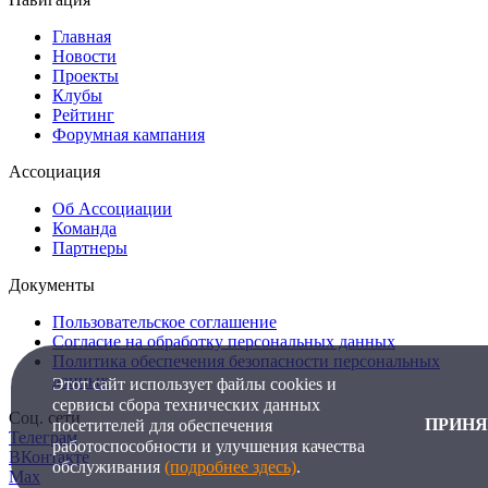
Главная
Новости
Проекты
Клубы
Рейтинг
Форумная кампания
Ассоциация
Об Ассоциации
Команда
Партнеры
Документы
Пользовательское соглашение
Согласие на обработку персональных данных
Политика обеспечения безопасности персональных
данных
Этот сайт использует файлы cookies и
сервисы сбора технических данных
Соц. сети
ПРИНЯ
посетителей для обеспечения
Телеграм
работоспособности и улучшения качества
ВКонтакте
обслуживания
(подробнее здесь)
.
Max