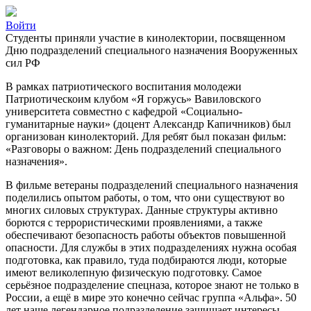
Войти
Студенты приняли участие в кинолектории, посвященном
Дню подразделений специального назначения Вооруженных
сил РФ
В рамках патриотического воспитания молодежи
Патриотическоим клубом «Я горжусь» Вавиловского
университета совместно с кафедрой «Социально-
гуманитарные науки» (доцент Александр Капичников) был
организован кинолекторий. Для ребят был показан фильм:
«Разговоры о важном: День подразделений специального
назначения».
В фильме ветераны подразделений специального назначения
поделились опытом работы, о том, что они существуют во
многих силовых структурах. Данные структуры активно
борются с террористическими проявлениями, а также
обеспечивают безопасность работы объектов повышенной
опасности. Для службы в этих подразделениях нужна особая
подготовка, как правило, туда подбираются люди, которые
имеют великолепную физическую подготовку. Самое
серьёзное подразделение спецназа, которое знают не только в
России, а ещё в мире это конечно сейчас группа «Альфа». 50
лет наше легендарное подразделение защищает интересы