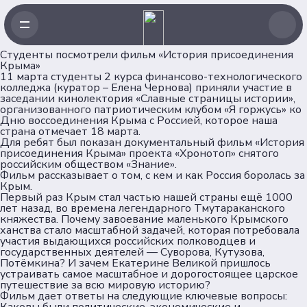
Студенты посмотрели фильм «История присоединения
Крыма»
11 марта студенты 2 курса финансово-технологического
Навигация
колледжа (куратор – Елена Чернова) приняли участие в
заседании кинолектория «Славные страницы истории»,
организованного патриотическим клубом «Я горжусь» ко
Дню воссоединения Крыма с Россией, которое наша
Главная
страна отмечает 18 марта.
Новости
Для ребят был показан документальный фильм «История
присоединения Крыма» проекта «Хронотоп» снятого
Проекты
российским обществом «Знание».
Клубы
Фильм рассказывает о том, с кем и как Россия боролась за
Крым.
Рейтинг
Первый раз Крым стал частью нашей страны ещё 1000
Форумная кампания
лет назад, во времена легендарного Тмутараканского
княжества. Почему завоевание маленького Крымского
Ассоциация
ханства стало масштабной задачей, которая потребовала
участия выдающихся российских полководцев и
государственных деятелей — Суворова, Кутузова,
Об Ассоциации
Потёмкина? И зачем Екатерине Великой пришлось
Команда
устраивать самое масштабное и дорогостоящее царское
путешествие за всю мировую историю?
Партнеры
Фильм дает ответы на следующие ключевые вопросы: