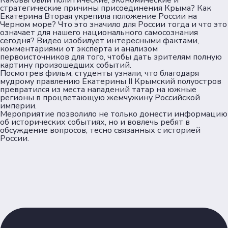
Документы
Каковы были политические, экономические и
стратегические причины присоединения Крыма? Как
Екатерина Вторая укрепила положение России на
Черном море? Что это значило для России тогда и что это
Пользовательское соглашение
означает для нашего национального самосознания
Согласие на обработку персональных данных
сегодня? Видео изобилует интересными фактами,
комментариями от эксперта и анализом
Политика обеспечения безопасности
первоисточников для того, чтобы дать зрителям полную
персональных данных
картину произошедших событий.
Соц. сети
Посмотрев фильм, студенты узнали, что благодаря
мудрому правлению Екатерины II Крымский полуостров
превратился из места нападений татар на южные
регионы в процветающую жемчужину Российской
Телеграм
империи.
Мероприятие позволило не только донести информацию
об исторических событиях, но и вовлечь ребят в
ВКонтакте
обсуждение вопросов, тесно связанных с историей
России.
Max