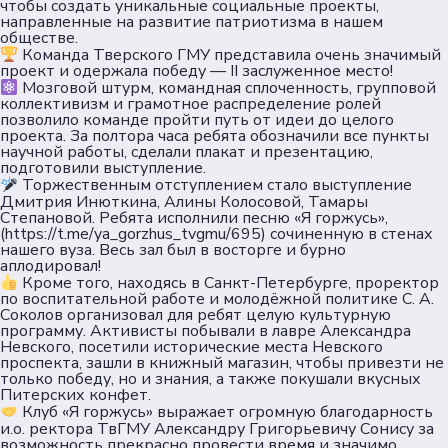
чтобы создать уникальные социальные проекты,
направленные на развитие патриотизма в нашем
Пользовательское соглашение
обществе.
Согласие на обработку персональных данных
Команда Тверского ГМУ представила очень значимый
проект и одержала победу — II заслуженное место!
Политика обеспечения безопасности
Мозговой штурм, командная сплоченность, групповой
персональных данных
коллективизм и грамотное распределение ролей
позволило команде пройти путь от идеи до целого
Соц. сети
проекта. За полтора часа ребята обозначили все пункты
научной работы, сделали плакат и презентацию,
подготовили выступление.
Торжественным отступлением стало выступление
Телеграм
Дмитрия Инюткина, Алины Колосовой, Тамары
Степановой. Ребята исполнили песню «Я горжусь»,
(https://t.me/ya_gorzhus_tvgmu/695) сочиненную в стенах
ВКонтакте
нашего вуза. Весь зал был в восторге и бурно
аплодировал!
Кроме того, находясь в Санкт-Петербурге, проректор
Max
по воспитательной работе и молодёжной политике С. А.
Соколов организовал для ребят целую культурную
программу. Активисты побывали в лавре Александра
Невского, посетили исторические места Невского
проспекта, зашли в книжный магазин, чтобы привезти не
только победу, но и знания, а также покушали вкусных
Питерских конфет.
Клуб «Я горжусь» выражает огромную благодарность
и.о. ректора ТвГМУ Александру Григорьевичу Сонису за
возможность прекрасно провести время и значимо