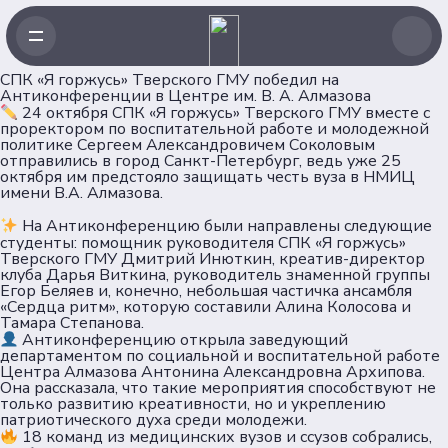
СПК «Я горжусь» Тверского ГМУ победил на
Антиконференции в Центре им. В. А. Алмазова
Навигация
24 октября СПК «Я горжусь» Тверского ГМУ вместе с
проректором по воспитательной работе и молодежной
политике Сергеем Александровичем Соколовым
отправились в город Санкт-Петербург, ведь уже 25
Главная
октября им предстояло защищать честь вуза в НМИЦ
Новости
имени В.А. Алмазова.
Проекты
На Антиконференцию были направлены следующие
Клубы
студенты: помощник руководителя СПК «Я горжусь»
Рейтинг
Тверского ГМУ Дмитрий Инюткин, креатив-директор
клуба Дарья Виткина, руководитель знаменной группы
Форумная кампания
Егор Беляев и, конечно, небольшая частичка ансамбля
Ассоциация
«Сердца ритм», которую составили Алина Колосова и
Тамара Степанова.
Антиконференцию открыла заведующий
Об Ассоциации
департаментом по социальной и воспитательной работе
Центра Алмазова Антонина Александровна Архипова.
Команда
Она рассказала, что такие мероприятия способствуют не
Партнеры
только развитию креативности, но и укреплению
патриотического духа среди молодежи.
Документы
18 команд из медицинских вузов и ссузов собрались,