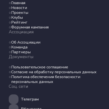
Команда
Главная
Партнеры
Новости
Документы
Проекты
Клубы
Рейтинг
Пользовательское соглашение
Форумная кампания
Согласие на обработку персональных данных
Ассоциация
Политика обеспечения безопасности
Об Ассоциации
персональных данных
Команда
Соц. сети
Партнеры
Документы
Телеграм
Пользовательское соглашение
Согласие на обработку персональных данных
ВКонтакте
Политика обеспечения безопасности
персональных данных
Соц. сети
Max
Телеграм