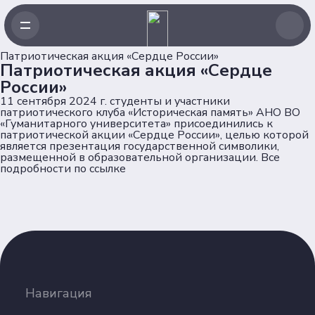
Патриотическая акция «Сердце России»
Патриотическая акция «Сердце
России»
11 сентября 2024 г. студенты и участники
патриотического клуба «Историческая память» АНО ВО
«Гуманитарного университета» присоединились к
Навигация
патриотической акции «Сердце России», целью которой
является презентация государственной символики,
размещенной в образовательной организации. Все
Главная
подробности по
ссылке
Новости
Проекты
Клубы
Рейтинг
Форумная кампания
Ассоциация
Навигация
Об Ассоциации