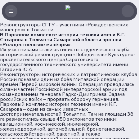
Реконструкторы СГТУ – участники «Рождественских
манёвров» в Тольятти
В Парковом комплексе истории техники имени К.Г.
Сахарова в Тольятти Самарской области прошли
«Рождественские манёвры».
Навигация
Их участниками стали активисты студенческого клуба
исторической реконструкции «Победитель» Культурно-
просветительского центра Саратовского
государственного технического университета имени
Главная
Гагарина Ю.А.
Новости
Реконструкторы исторических и патриотических клубов
России показали один из боёв Митавской операции
Проекты
времён Первой мировой войны. Операция проводилась
Клубы
силами частей Российской императорской армии под
командованием генерала Радко-Дмитриева. Задача
Рейтинг
российских войск – прорвать оборону германцев.
Форумная кампания
Парковый комплекс истории техники имени К.Г.
Сахарова – одна из самых известных
Ассоциация
достопримечательностей Тольятти. Там на площади 38
га разместились свыше 450 экспонатов техники:
авиационной, космической, инженерной,
Об Ассоциации
железнодорожной, автомобильной, бронетанковой,
Команда
сельскохозяйственной, ракетной, а также