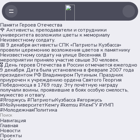
Памяти Героев Отечества
🌹 Активисты, преподаватели и сотрудники
университета возложили цветы к мемориалу
Неизвестному солдату.
📅 9 декабря активисты СПК «Патриоты Кузбасса»
провели церемонию возложения цветов к памятнику
Неизвестному солдату на улице Весенняя. В
мероприятии приняло участие свыше 30 человек.
🎖 День героев Отечества в России отмечается ежегодно
9 декабря. Дата была установлена в феврале 2007 года
президентом РФ Владимиром Путиным. Праздник
приурочен к учреждению ордена Святого Георгия
Победоносца в 1769 году. Эту почётную награду
получали воины, проявившие в боях особую смелость,
мужество и отвагу.
#Ягоржусь #ПатриотыКузбасса #ягоржусь
#МойуниверситетКемгу #kemsu #КемГУ #УМП
#МолодежнаяПолитика
Навигация
Главная
Новости
Проекты