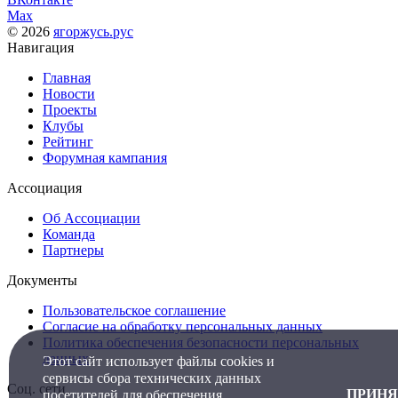
Max
© 2026
ягоржусь.рус
Навигация
Главная
Новости
Проекты
Клубы
Рейтинг
Форумная кампания
Ассоциация
Об Ассоциации
Команда
Партнеры
Документы
Пользовательское соглашение
Согласие на обработку персональных данных
Политика обеспечения безопасности персональных
данных
Этот сайт использует файлы cookies и
сервисы сбора технических данных
Соц. сети
ПРИНЯ
посетителей для обеспечения