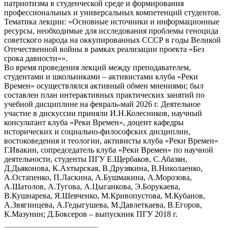
патриотизма в студенческой среде и формирования
профессиональных и универсальных компетенций студентов.
Тематика лекции: «Основные источники и информационные
ресурсы, необходимые для исследования проблемы геноцида
советского народа на оккупированных СССР в годы Великой
Отечественной войны в рамках реализации проекта «Без
срока давности»».
Во время проведения лекций между преподавателем,
студентами и школьниками – активистами клуба «Реки
Времен» осуществлялся активный обмен мнениями; был
составлен план интерактивных практических занятий по
учебной дисциплине на февраль-май 2026 г. Деятельное
участие в дискуссии приняли И.Н.Колесников, научный
консультант клуба «Реки Времен», доцент кафедры
исторических и социально-философских дисциплин,
востоковедения и теологии, активисты клуба «Реки Времен»
Г.Ивакин, сопредседатель клуба «Реки Времен» по научной
деятельности, студенты ПГУ Е.Щербаков, С.Абазян,
Д.Дьяконова, К.Ахтырская, В.Друзякина, В.Николаенко,
А.Остапенко, П.Ласкина, А.Бушмакина, А.Морозова,
А.Шатолов, А.Тугова, А.Цыганкова, Э.Борукаева,
В.Кушнарева, Я.Шевченко, М.Кривопустова, М.Кубанов,
А.Звягинцева, А.Гедыгушева, М.Давлеткаева, В.Егоров,
К.Мазунин; Д.Боксеров – выпускник ПГУ 2018 г.