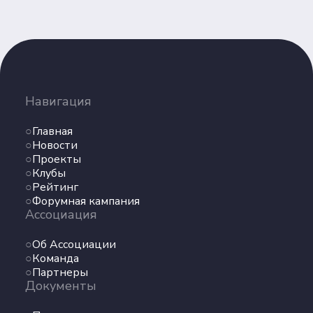
Партнеры
Документы
Пользовательское соглашение
Согласие на обработку персональных данных
Политика обеспечения безопасности
Навигация
персональных данных
Соц. сети
Главная
Новости
Проекты
Телеграм
Клубы
Рейтинг
Форумная кампания
ВКонтакте
Ассоциация
Max
Об Ассоциации
Команда
Партнеры
Документы