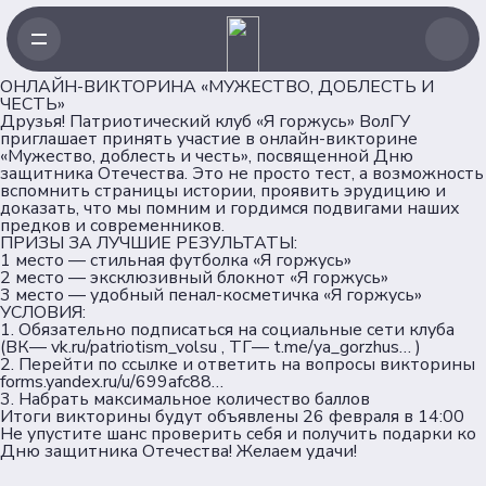
ОНЛАЙН-ВИКТОРИНА «МУЖЕСТВО, ДОБЛЕСТЬ И
ЧЕСТЬ»
Друзья! Патриотический клуб «Я горжусь» ВолГУ
приглашает принять участие в онлайн-викторине
«Мужество, доблесть и честь», посвященной Дню
защитника Отечества. Это не просто тест, а возможность
Навигация
вспомнить страницы истории, проявить эрудицию и
доказать, что мы помним и гордимся подвигами наших
предков и современников.
Главная
ПРИЗЫ ЗА ЛУЧШИЕ РЕЗУЛЬТАТЫ:
Новости
1 место — стильная футболка «Я горжусь»
2 место — эксклюзивный блокнот «Я горжусь»
Проекты
3 место — удобный пенал-косметичка «Я горжусь»
Клубы
УСЛОВИЯ:
1. Обязательно подписаться на социальные сети клуба
Рейтинг
(ВК—
vk.ru/patriotism_volsu
, ТГ—
t.me/ya_gorzhus…
)
Форумная кампания
2. Перейти по ссылке и ответить на вопросы викторины
forms.yandex.ru/u/699afc88…
Ассоциация
3. Набрать максимальное количество баллов
Итоги викторины будут объявлены 26 февраля в 14:00
Не упустите шанс проверить себя и получить подарки ко
Об Ассоциации
Дню защитника Отечества! Желаем удачи!
Команда