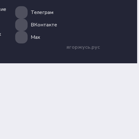
ние
Телеграм
ВКонтакте
х
Max
ягоржусь.рус