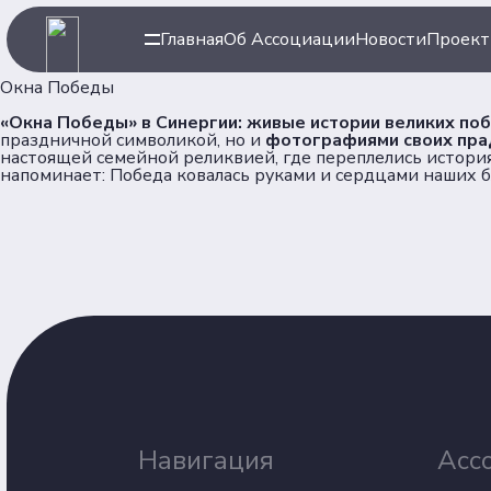
Главная
Об Ассоциации
Новости
Проек
Окна Победы
«Окна Победы» в Синергии: живые истории великих по
праздничной символикой, но и
фотографиями своих пра
настоящей семейной реликвией, где переплелись история
напоминает: Победа ковалась руками и сердцами наших б
Навигация
Ассоци
Главная
Об Ассоц
Новости
Команда
Проекты
Партнер
Клубы
Рейтинг
Навигация
Асс
Форумная кампания