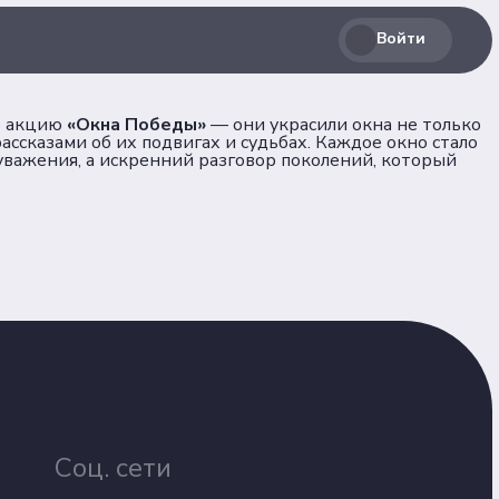
Войти
ю акцию
«Окна Победы»
— они украсили окна не только
ассказами об их подвигах и судьбах. Каждое окно стало
уважения, а искренний разговор поколений, который
Соц. сети
лашение
Телеграм
ВКонтакте
льных
Max
Соц. сети