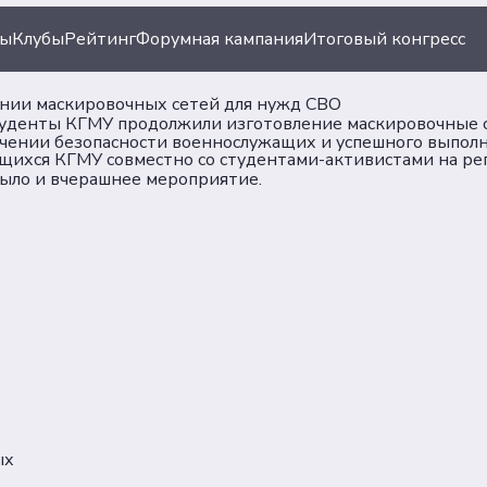
ты
Клубы
Рейтинг
Форумная кампания
Итоговый конгресс
нии маскировочных сетей для нужд СВО
туденты КГМУ продолжили изготовление маскировочные с
чении безопасности военнослужащих и успешного выполн
ихся КГМУ совместно со студентами-активистами на рег
ыло и вчерашнее мероприятие.
ых