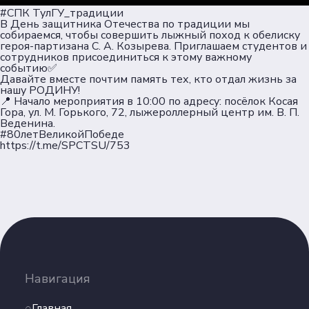
#СПК ТулГУ_традиции
Согласие на обработку персональных данных
В День защитника Отечества по традиции мы
Политика обеспечения безопасности персональ
собираемся, чтобы совершить лыжный поход к обелиску
оц. сети
героя-партизана С. А. Козырева. Приглашаем студентов и
сотрудников присоединиться к этому важному
событию✅
Давайте вместе почтим память тех, кто отдал жизнь за
Телеграм
нашу РОДИНУ!
📍
Начало мероприятия в 10:00 по адресу: посёлок Косая
Гора, ул. М. Горького, 72, лыжероллерный центр им. В. П.
ВКонтакте
Веденина.
#80летВеликойПобеде
https://t.me/SPCTSU/753
Max
Навигация
Главная