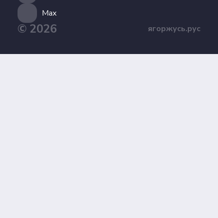
Max
© 2026
ягоржусь.рус