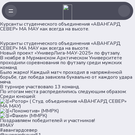
Курсанты студенческого объединения «АВАНГАРД
СЕВЕР» МА МАУ как всегда на высоте.
Курсанты студенческого объединения «АВАНГАРД
Навигация
СЕВЕР» МА МАУ как всегда на высоте.
Новый проект «УниверЛига-МАУ-2025» по футзалу.
В ноябре в Мурманском Арктическом Университете
проходили соревнования по футзалу среди мужских
Главная
команд
Новости
Было жарко! Каждый матч проходил в напряжённой
борьбе, где победа зависела буквально от каждого удара
Проекты
мяча.
Клубы
В турнире участвовало 13 команд.
По итогам места распределились следующим образом:
Рейтинг
Среди юношей:
Форумная кампания
«Ротор» ( Студ. объединения «АВАНГАРД СЕВЕР»
Ассоциация
МА МАУ)
«Локомотив» (ММРК)
«Факел» (ММРК)
Поздравляем победителей и участников!
Об Ассоциации
#МАУ
Команда
#авангардсевер