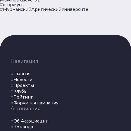
@avangardsever51
Партнеры
#ягоржусь
Документы
#МурманскийАрктическийУниверсите
Пользовательское соглашение
Согласие на обработку персональных данных
Политика обеспечения безопасности
персональных данных
Соц. сети
Навигация
Телеграм
Главная
Новости
ВКонтакте
Проекты
Клубы
Рейтинг
Max
Форумная кампания
Ассоциация
Об Ассоциации
Команда