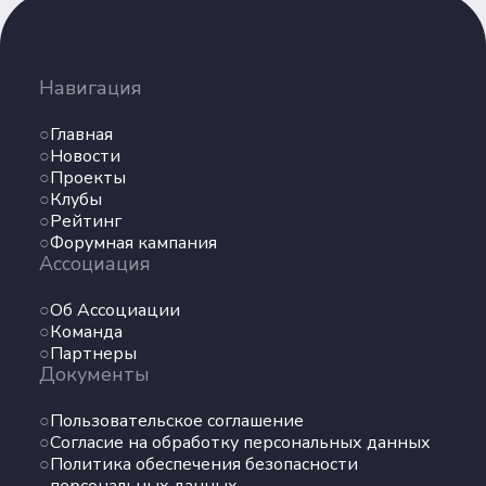
Партнеры
Документы
Навигация
Пользовательское соглашение
Согласие на обработку персональных данных
Главная
Политика обеспечения безопасности
Новости
персональных данных
Проекты
Клубы
Соц. сети
Рейтинг
Форумная кампания
Ассоциация
Телеграм
Об Ассоциации
ВКонтакте
Команда
Партнеры
Документы
Max
Пользовательское соглашение
Согласие на обработку персональных данных
Политика обеспечения безопасности