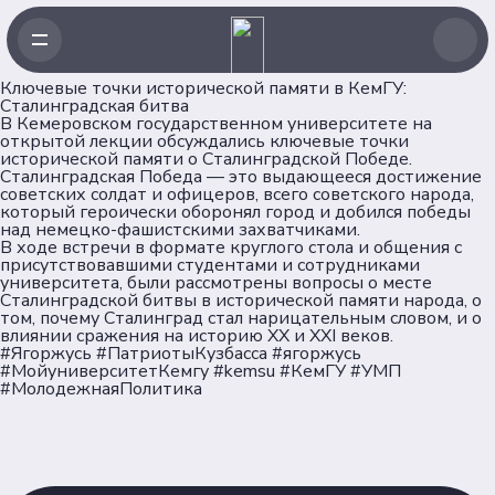
Ключевые точки исторической памяти в КемГУ:
Сталинградская битва
В Кемеровском государственном университете на
открытой лекции обсуждались ключевые точки
исторической памяти о Сталинградской Победе.
Сталинградская Победа — это выдающееся достижение
Навигация
советских солдат и офицеров, всего советского народа,
который героически оборонял город и добился победы
над немецко-фашистскими захватчиками.
Главная
В ходе встречи в формате круглого стола и общения с
присутствовавшими студентами и сотрудниками
Новости
университета, были рассмотрены вопросы о месте
Проекты
Сталинградской битвы в исторической памяти народа, о
том, почему Сталинград стал нарицательным словом, и о
Клубы
влиянии сражения на историю XX и XXI веков.
Рейтинг
#Ягоржусь #ПатриотыКузбасса #ягоржусь
#МойуниверситетКемгу #kemsu #КемГУ #УМП
Форумная кампания
#МолодежнаяПолитика
Ассоциация
Об Ассоциации
Команда