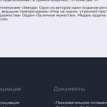
которая возникает в прямом общении… «Я есмь сам…»».
 телеканале «Звезда». Один из авторов идеи создания ре
, ведущим телепрограммы «Мир на грани», утренней про
дружества», Орден «За личное мужество», Медаль ордена 
сии.
оциация
Документы
ссоциации
Пользовательское соглаше