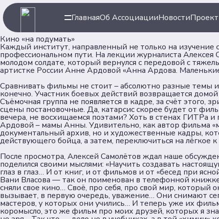
Главная
Об Ассоциации
Новости
Проек
Кино «на подумать»
Каждый институт, направленный не только на изучение с
профессиональном пути. На лекции журналиста Алексея 
молодом солдате, который вернулся с передовой с тяже
артистке России Анне Ардовой «Анна Ардова. Маленьки
Сравнивать фильмы не стоит – абсолютно разные темы и 
конечно. Участник боевых действий возвращается домой б
Съёмочная группа не появляется в кадре, за счёт этого,
Навигация
Ассоци
сцены постановочные. Да, катарсис скорее будет от филь
вечера, не восхищаемся поэтами? Хоть в стенах ГИТРа и
Ардовой – мамы Анны. Удивительно, как автор фильма «
документальный архив, но и художественные кадры, кото
действующего бойца, а затем, переключиться на лёгкое к
Главная
Об Ассоц
После просмотра, Алексей Самолётов ждал наше обсуждени
Новости
Команда
поделился своими мыслями: «Научить создавать настоящую
Проекты
Партнер
глаз в глаз… И от книг, и от фильмов и от «бесед при ясно
Вани Власова — так он поименован в телефонной книжке,
Клубы
сняли свое кино… Своё, про себя, про свой мир, который о
Рейтинг
вызывает, в первую очередь, уважение… Они снимают сег
мастеров, у которых они учились… И теперь уже их фил
Форумная кампания
коромысло, это же фильм про моих друзей, которых я зна