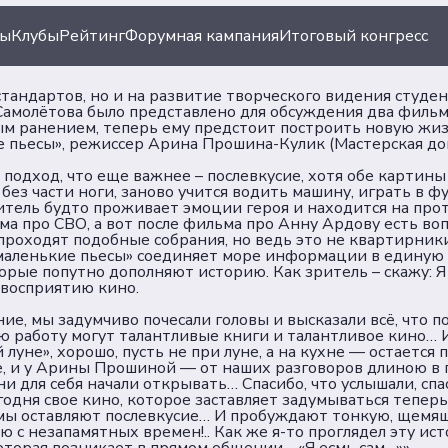
ты
Клубы
Рейтинг
Форумная кампания
Итоговый конгресс
тандартов, но и на развитие творческого видения студен
Самолётова было представлено для обсуждения два фильм
лым ранением, теперь ему предстоит построить новую жи
е пьесы», режиссер Арина Прошина-Кулик (Мастерская д
подход, что еще важнее – послевкусие, хотя обе картины
ез части ноги, заново учится водить машину, играть в фу
 зритель будто проживает эмоции героя и находится на п
ация
Документы
ма про СВО, а вот после фильма про Анну Ардову есть во
 проходят подобные собрания, но ведь это не квартирник
маленькие пьесы» соединяет море информации в единую 
рые попутно дополняют историю. Как зритель – скажу: Я 
 восприятию кино.
иации
Пользовательское сог
е, мы задумчиво почесали головы и высказали всё, что по
Согласие на обработку
 работу могут талантливые книги и талантливое кино… И, 
ы
персональных данных
й луне», хорошо, пусть не при луне, а на кухне — остается
 и у Арины Прошиной — от наших разговоров длиною в го
Политика обеспечения
ни для себя начали открывать… Спасибо, что услышали, спа
безопасности персона
одня свое кино, которое заставляет задумываться теперь
ьмы оставляют послевкусие… И пробуждают тонкую, щемя
данных
ю с незапамятных времен!.. Как же я-то проглядел эту ис