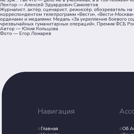
не зря… Так что — дело не в учебниках, а в той «химии» 
Лектор — Алексей Эдуардович Самолетов
Журналист, актёр, сценарист, режиссёр, обозреватель на
корреспондентом телепрограмм «Вести», «Вести-Москва»
орденами и медалями: Медаль «За укрепление боевого со
чрезвычайных гуманитарных операций», Премия ФСБ Рос
Автор — Юлия Кольцова
Фото — Егор Ломарев
Навигация
Асс
Главная
Об А