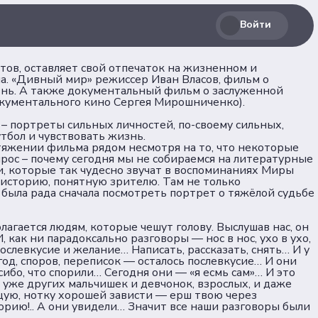
Войти
тов, оставляет свой отпечаток на жизненном и
а. «Дивный мир» режиссер Иван Власов, фильм о
знь. А также документальный фильм о заслуженной
окументального кино Сергея Мирошниченко).
 – портреты сильных личностей, по-своему сильных,
тбол и чувствовать жизнь.
ротяжении фильма рядом несмотря на то, что некоторые
Соц. сети
прос – почему сегодня мы не собираемся на литературные
и, которые так чудесно звучат в воспоминаниях Миры
историю, понятную зрителю. Там не только
была рада сначала посмотреть портрет о тяжёлой судьбе
лашение
Телеграм
лагается людям, которые чешут голову. Выслушав нас, он
как ни парадоксально разговоры — нос в нос, ухо в ухо,
 послевкусие и желание… Написать, рассказать, снять… И у
ВКонтакте
д, споров, переписок — осталось послевкусие… И они
сибо, что спорили… Сегодня они — «я есмь сам»… И это
льных
 уже других мальчишек и девчонок, взрослых, и даже
Max
щую, нотку хорошей зависти — ерш твою через
торию!.. А они увидели… Значит все наши разговоры были