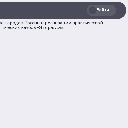
Войти
ва народов России и реализации практической
ических клубов «Я горжусь».
Соц. сети
лашение
Телеграм
ВКонтакте
льных
Max