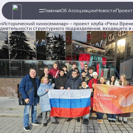
Главная
Об Ассоциации
Новости
Проек
«Исторический киносеминар» – проект клуба «Реки Време
деятельности структурного подразделения, входящего в 
Навигация
Ассоци
Главная
Об Ассоц
Новости
Команда
Проекты
Партнер
Клубы
Рейтинг
Форумная кампания