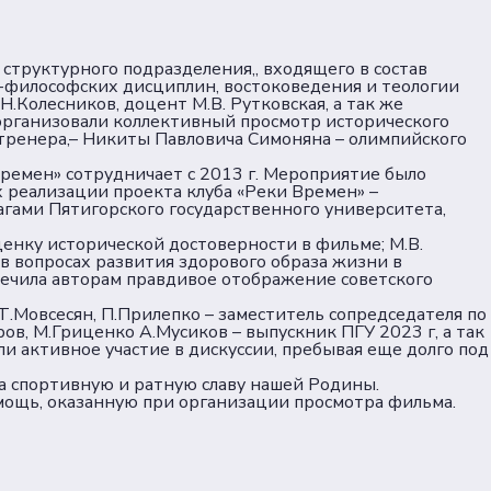
 структурного подразделения,, входящего в состав
о-философских дисциплин, востоковедения и теологии
.Колесников, доцент М.В. Рутковская, а так же
 организовали коллективный просмотр исторического
 тренера,– Никиты Павловича Симоняна – олимпийского
Времен» сотрудничает с 2013 г. Мероприятие было
х реализации проекта клуба «Реки Времен» –
гами Пятигорского государственного университета,
ценку исторической достоверности в фильме; М.В.
 в вопросах развития здорового образа жизни в
печила авторам правдивое отображение советского
Т.Мовсесян, П.Прилепко – заместитель сопредседателя по
ов, М.Гриценко А.Мусиков – выпускник ПГУ 2023 г, а так
 активное участие в дискуссии, пребывая еще долго под
за спортивную и ратную славу нашей Родины.
мощь, оказанную при организации просмотра фильма.