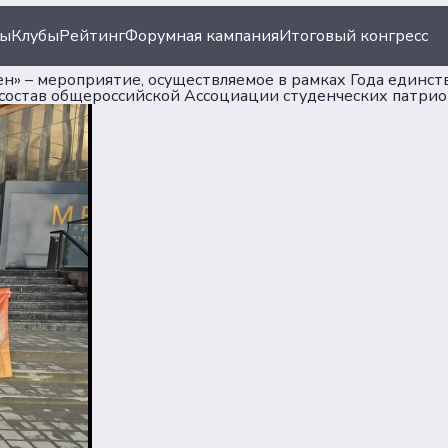
ты
Клубы
Рейтинг
Форумная кампания
Итоговый конгресс
н» – мероприятие, осуществляемое в рамках Года единст
состав общероссийской Ассоциации студенческих патриот
ация
Документы
иации
Пользовательское сог
Согласие на обработку
ы
персональных данных
Политика обеспечения
безопасности персона
данных