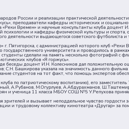
 народов России и реализации практической деятельности
жусь», преподаватели кафедры исторических и социальн
 «Реки Времен» и научные консультанты клуба доцент И.Н
й психологии и кафедры физической культуры и спорта,
ного деятельности выдающегося советского футболиста и
 г. Пятигорска, с администрацией которого клуб «Реки 
о государственного университета и проводилось в рамка
студенты сделали на память несколько фотографий с фла
отических клубов «Я горжусь».
оде беседы доцент И.Н. Колесников дал положительную о
в; С.Н. Башкирова указала на значимость данного фильма
ание студентов на тот факт, что помощь экспертов обес
клуба по патриотическому воспитанию), его заместитель 
ный, А.Рубанов, М.Огурлуев, А.Абдурахманов, Ш.Таштемир
ян и ученица 11 класса МБОУ СОШ №5 У.Репухова приняли
ия зрителей и вызывает неподдельное чувство гордости 
ции и трудовому коллективу кинотеатра «Другар» за по