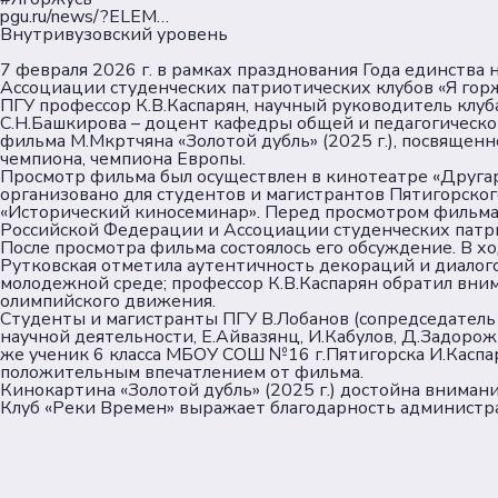
pgu.ru/news/?ELEM…
Внутривузовский уровень
7 февраля 2026 г. в рамках празднования Года единства
Ассоциации студенческих патриотических клубов «Я гор
ПГУ профессор К.В.Каспарян, научный руководитель клуба
С.Н.Башкирова – доцент кафедры общей и педагогическо
фильма М.Мкртчяна «Золотой дубль» (2025 г.), посвящен
чемпиона, чемпиона Европы.
Просмотр фильма был осуществлен в кинотеатре «Другар»
организовано для студентов и магистрантов Пятигорског
«Исторический киносеминар». Перед просмотром фильма 
Российской Федерации и Ассоциации студенческих патри
После просмотра фильма состоялось его обсуждение. В х
Рутковская отметила аутентичность декораций и диалого
молодежной среде; профессор К.В.Каспарян обратил вним
олимпийского движения.
Студенты и магистранты ПГУ В.Лобанов (сопредседатель 
научной деятельности, Е.Айвазянц, И.Кабулов, Д.Задорож
же ученик 6 класса МБОУ СОШ №16 г.Пятигорска И.Каспар
положительным впечатлением от фильма.
Кинокартина «Золотой дубль» (2025 г.) достойна вниман
Клуб «Реки Времен» выражает благодарность администра