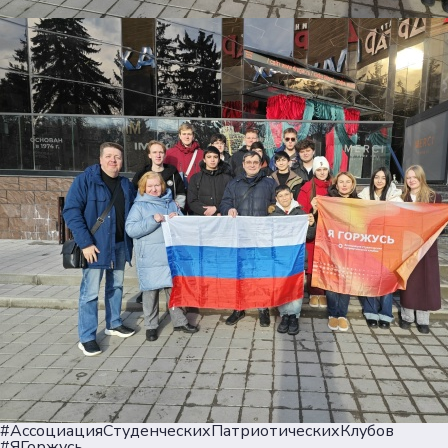
#АссоциацияСтуденческихПатриотическихКлубов
#ЯГоржусь