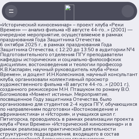
«Исторический киносеминар» – проект клуба «Реки
Времен» — анализ фильма «В августе 44-го…» (2001) —
очередное мероприятие, осуществляемое в рамках
Навигация
празднования Года Защитника Отечества.
6 октября 2025 г., в рамках празднования Года
Защитника Отечества, с 12:20 до 13:50 в аудитории №4
Главная
Подготовительного отделения ПГУ преподаватели
кафедры исторических и социально-философских
Новости
дисциплин, востоковедения и теологии профессор
Проекты
К.В.Каспарян, научный руководитель клуба «Реки
Времен», и доцент И.Н.Колесников, научный консультант
Клубы
клуба, организовали коллективный просмотр
Рейтинг
художественного фильма «В августе 44-го…» (2001 г.),
созданного режиссером М.Н. Пташуком по роману В.О.
Форумная кампания
Богомолова «Момент истины». Мероприятие,
Ассоциация
посвященное Году защитника Отечества, было
организовано для студентов 2-4 курса ПГУ, обучающихся
по направлениям подготовки «Востоковедение и
африканистика» и «История», и учащихся школ г.
Об Ассоциации
Пятигорска, проводилось в рамках реализации проекта
Команда
клуба «Реки Времен» «Исторический киносеминар» и в
рамках реализации практической деятельности
Партнеры
структурного подразделения, входящего в состав
Документы