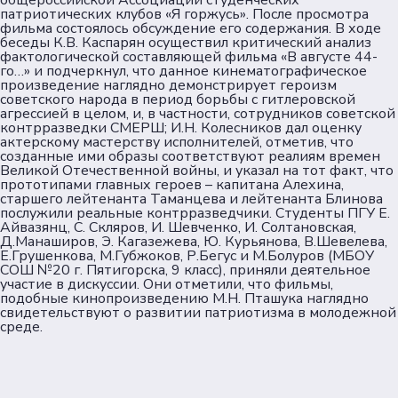
общероссийской Ассоциации студенческих
патриотических клубов «Я горжусь». После просмотра
фильма состоялось обсуждение его содержания. В ходе
Пользовательское соглашение
беседы К.В. Каспарян осуществил критический анализ
фактологической составляющей фильма «В августе 44-
Согласие на обработку персональных данных
го…» и подчеркнул, что данное кинематографическое
Политика обеспечения безопасности
произведение наглядно демонстрирует героизм
советского народа в период борьбы с гитлеровской
персональных данных
агрессией в целом, и, в частности, сотрудников советской
Соц. сети
контрразведки СМЕРШ; И.Н. Колесников дал оценку
актерскому мастерству исполнителей, отметив, что
созданные ими образы соответствуют реалиям времен
Великой Отечественной войны, и указал на тот факт, что
Телеграм
прототипами главных героев – капитана Алехина,
старшего лейтенанта Таманцева и лейтенанта Блинова
послужили реальные контрразведчики. Студенты ПГУ Е.
ВКонтакте
Айвазянц, С. Скляров, И. Шевченко, И. Солтановская,
Д.Манаширов, Э. Кагазежева, Ю. Курьянова, В.Шевелева,
Е.Грушенкова, М.Губжоков, Р.Бегус и М.Болуров (МБОУ
Max
СОШ №20 г. Пятигорска, 9 класс), приняли деятельное
участие в дискуссии. Они отметили, что фильмы,
подобные кинопроизведению М.Н. Пташука наглядно
свидетельствуют о развитии патриотизма в молодежной
среде.