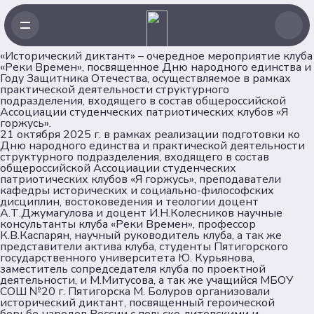
«Исторический диктант» – очередное мероприятие клуба
«Реки Времен», посвященное Дню народного единства и
Навигация
Году Защитника Отечества, осуществляемое в рамках
практической деятельности структурного
подразделения, входящего в состав общероссийской
Ассоциации студенческих патриотических клубов «Я
Главная
горжусь».
Новости
21 октября 2025 г. в рамках реализации подготовки ко
Дню народного единства и практической деятельности
Проекты
структурного подразделения, входящего в состав
Клубы
общероссийской Ассоциации студенческих
патриотических клубов «Я горжусь», преподаватели
Рейтинг
кафедры исторических и социально-философских
Форумная кампания
дисциплин, востоковедения и теологии доцент
А.Т.Джумагулова и доцент И.Н.Колесников научные
Ассоциация
консультанты клуба «Реки Времен», профессор
К.В.Каспарян, научный руководитель клуба, а так же
представители актива клуба, студенты Пятигорского
Об Ассоциации
государственного университета Ю. Курьянова,
Команда
заместитель сопредседателя клуба по проектной
деятельности, и М.Митусова, а так же учащийся МБОУ
Партнеры
СОШ №20 г. Пятигорска М. Болуров организовали
Документы
исторический диктант, посвященный героической