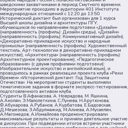
борьбе народов России с польско-литовскими и
шведскими захватчиками в период Смутного времени.
Пользовательское соглашение
Мероприятие проходило в аудитории 401 Института
международных отношений с 12:20 до 13:50.
Согласие на обработку персональных данных
Исторический диктант был организован для 1 курса
Политика обеспечения безопасности
Высшей школы дизайна и архитектуры ПГУ,
обучающихся по направлениям подготовки «Дизайн»
персональных данных
(направленность (профиль): Дизайн среды), «Дизайн»
Соц. сети
(направленность (профиль): Коммуникативный дизайн),
«Декоративно-прикладное искусство и народные
промыслы» (направленность (профиль): Художественный
текстиль, Арт-технологии в декоративно-прикладном
Телеграм
искусстве), «Архитектура» (направленность (профиль):
Архитектурное проектирование), «Педагогическое
образование» (с двумя профилями подготовки):
ВКонтакте
Изобразительное искусство и английский язык), и
проводилось в рамках реализации проекта клуба «Реки
Времен» «Исторический диктант: Год Защитника
Max
Отечества». На мероприятии студенты выполняли
тематические задания в формате экспресс-тестирования,
подготовленного активом клуба.
Студенты В.Афанасова, А. Новрадова, М. Яшкина,
А.Акопян, Э.Малолеткина, С.Лунева, Н.Арутюнова,
Ф.Абукарова, А.Рубанов, А.Курбатова, Е.Бадовская,
Д.Мешезова, З.Абдулмажид, М.Алиева, А.Мусаелян,
А.Магомедов, А.Измайлова продемонстрировали
максимальные результаты и приняли деятельное участие
в дискуссии. При подведении итогов встречи участники