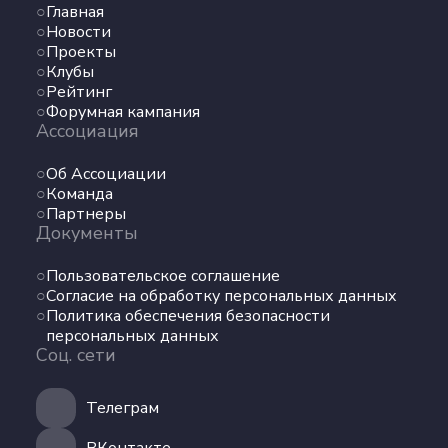
Команда
Главная
Партнеры
Новости
Документы
Проекты
Клубы
Рейтинг
Пользовательское соглашение
Форумная кампания
Согласие на обработку персональных данных
Ассоциация
Политика обеспечения безопасности
Об Ассоциации
персональных данных
Команда
Соц. сети
Партнеры
Документы
Телеграм
Пользовательское соглашение
Согласие на обработку персональных данных
ВКонтакте
Политика обеспечения безопасности
персональных данных
Соц. сети
Max
Телеграм