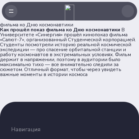
фильма ко Дню космонавтики
Как прошёл показ фильма ко Дню космонавтики
В
Университете «Синергия» прошёл кинопоказ фильма
«Салют-7», организованный Студенческой корпорацией.
Студенты посмотрели историю реальной космической
экспедиции — про спасение орбитальной станции и
работу космонавтов в экстремальных условиях. Фильм
Навигация
держит в напряжении, поэтому в аудитории было
максимально тихо — все внимательно следили за
сюжетом. Отличный формат, чтобы через увидеть
Главная
важные моменты в истории космоса
Новости
Проекты
Клубы
Рейтинг
Форумная кампания
Ассоциация
Навигация
Об Ассоциации