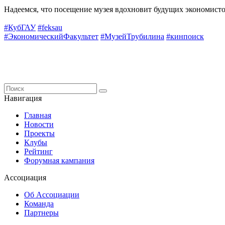
Надеемся, что посещение музея вдохновит будущих экономисто
#КубГАУ
#feksau
#ЭкономическийФакультет
#МузейТрубилина
#кинпоиск
Навигация
Главная
Новости
Проекты
Клубы
Рейтинг
Форумная кампания
Ассоциация
Об Ассоциации
Команда
Партнеры