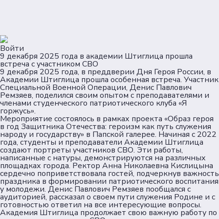
Войти
9 декабря 2025 года в академии Штиглица прошла
встреча с участником СВО
9 декабря 2025 года, в преддверии Дня Героя России, в
Академии Штиглица прошла особенная встреча. Участник
Специальной Военной Операции, Денис Павлович
Ремзяев, поделился своим опытом с преподавателями и
членами студенческого патриотического клуба «Я
горжусь».
Мероприятие состоялось в рамках проекта «Образ героя
в год Защитника Отечества: героизм как путь служения
народу и государству» в Папской галерее. Начиная с 2022
года, студенты и преподаватели Академии Штиглица
создают портреты участников СВО. Эти работы,
написанные с натуры, демонстрируются на различных
площадках города. Ректор Анна Николаевна Кислицына
сердечно поприветствовала гостей, подчеркнув важность
праздника в формировании патриотического воспитания
у молодежи. Денис Павлович Ремзяев пообщался с
аудиторией, рассказал о своем пути служения Родине и с
готовностью ответил на все интересующие вопросы.
Академия Штиглица продолжает свою важную работу по