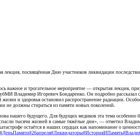
ая лекция, посвящённая Дню участников ликвидации последстви
лось важное и трогательное мероприятие — открытая лекция, пр
бМИ Владимир Игоревич Бондаренко. Он подробно рассказал сту
ой жизни и здоровья остановил распространение радиации. Осо
рии не должны стираться из памяти новых поколений.
снова нашего будущего. Для будущих медиков эта тема особенно 
 спасли тысячи жизней в самые тяжёлые дни», — отметил Влади
катастрофе остаётся в наших сердцах как напоминание о ценнос
#ДеньПамяти
#26апреля
#Ликвидаторы
#ИсторияИПамять
#Влади