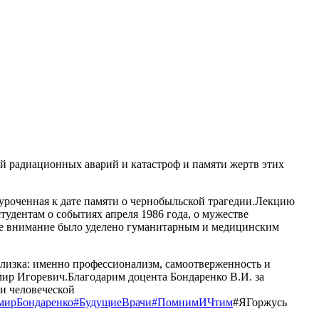
й радиационных аварий и катастроф и памяти жертв этих
иуроченная к дате памяти о чернобыльской трагедии.Лекцию
дентам о событиях апреля 1986 года, о мужестве
бое внимание было уделено гуманитарным и медицинским
близка: именно профессионализм, самоотверженность и
мир Игоревич.Благодарим доцента Бондаренко В.И. за
ти человеческой
мирБондаренко
#БудущиеВрачи
#ПомнимИЧтим
#ЯГоржусь