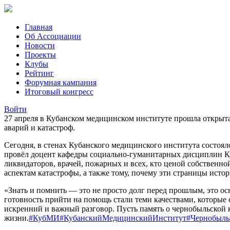
Главная
Об Ассоциации
Новости
Проекты
Клубы
Рейтинг
Форумная кампания
Итоговый конгресс
Войти
27 апреля в Кубанском медицинском институте прошла открыт
аварий и катастроф.
Сегодня, в стенах Кубанского медицинского института состоя
провёл доцент кафедры социально-гуманитарных дисциплин Ку
ликвидаторов, врачей, пожарных и всех, кто ценой собственн
аспектам катастрофы, а также тому, почему эти страницы исто
«Знать и помнить — это не просто долг перед прошлым, это о
готовность прийти на помощь стали теми качествами, которые
искренний и важный разговор. Пусть память о чернобыльской 
жизни.
#КубМИ
#КубанскийМедицинскийИнститут
#Чернобыль