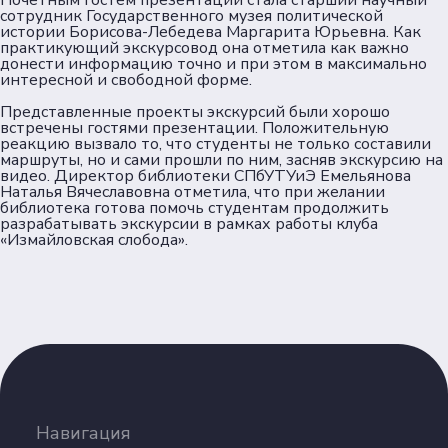
Почетным гостем презентации стала старший научный
Документы
сотрудник Государственного музея политической
истории Борисова-Лебедева Маргарита Юрьевна. Как
практикующий экскурсовод она отметила как важно
Пользовательское соглашение
донести информацию точно и при этом в максимально
Согласие на обработку персональных данных
интересной и свободной форме.
Политика обеспечения безопасности
Представленные проекты экскурсий были хорошо
персональных данных
встречены гостями презентации. Положительную
реакцию вызвало то, что студенты не только составили
Соц. сети
маршруты, но и сами прошли по ним, засняв экскурсию на
видео. Директор библиотеки СПбУТУиЭ Емельянова
Наталья Вячеславовна отметила, что при желании
библиотека готова помочь студентам продолжить
Телеграм
разрабатывать экскурсии в рамках работы клуба
«Измайловская слобода».
ВКонтакте
Max
Навигация