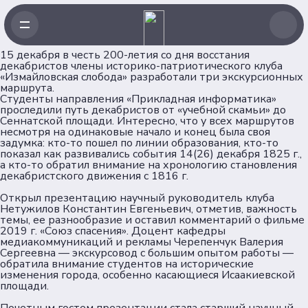
15 декабря в честь 200-летия со дня восстания
декабристов члены историко-патриотического клуба
«Измайловская слобода» разработали три экскурсионных
маршрута.
Навигация
Студенты направления «Прикладная информатика»
проследили путь декабристов от «учебной скамьи» до
Сеннатской площади. Интересно, что у всех маршрутов
Главная
несмотря на одинаковые начало и конец была своя
задумка: кто-то пошел по линии образования, кто-то
Новости
показал как развивались события 14(26) декабря 1825 г.,
Проекты
а кто-то обратил внимание на хронологию становления
декабристского движения с 1816 г.
Клубы
Рейтинг
Открыл презентацию научный руководитель клуба
Нетужилов Константин Евгеньевич, отметив, важность
Форумная кампания
темы, ее разнообразие и оставил комментарий о фильме
Ассоциация
2019 г. «Союз спасения». Доцент кафедры
медиакоммуникаций и рекламы Черепенчук Валерия
Сергеевна — экскурсовод с большим опытом работы —
Об Ассоциации
обратила внимание студентов на исторические
изменения города, особенно касающиеся Исаакиевской
Команда
площади.
Партнеры