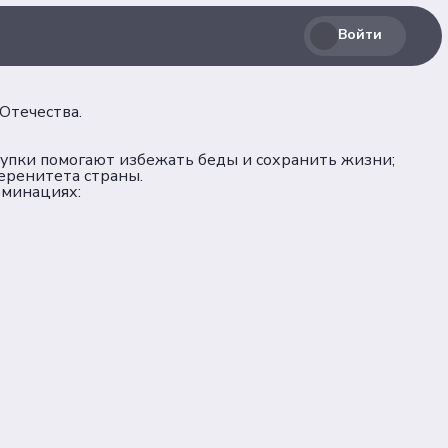
Войти
Отечества.
тупки помогают избежать беды и сохранить жизни;
веренитета страны.
оминациях:
Соц. сети
лашение
Телеграм
ВКонтакте
льных
Max