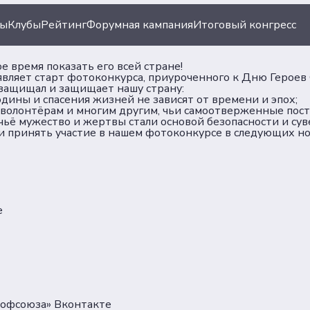
ты
Клубы
Рейтинг
Форумная кампания
Итоговый конгресс
 время показать его всей стране!
вляет старт фотоконкурса, приуроченного к Дню Героев 
 защищал и защищает нашу страну:
одины и спасения жизней не зависят от времени и эпох;
 волонтёрам и многим другим, чьи самоотверженные пос
 чьё мужество и жертвы стали основой безопасности и су
и принять участие в нашем фотоконкурсе в следующих н
ация
Документы
иации
Пользовательское сог
е
Согласие на обработку
ы
персональных данных
Политика обеспечения
безопасности персона
данных
рофсоюза» Вконтакте