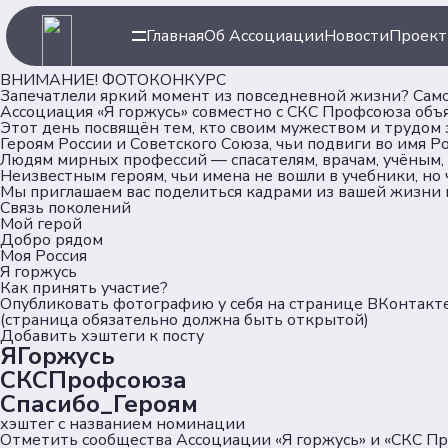
Главная
Об Ассоциации
Новости
Проек
ВНИМАНИЕ! ФОТОКОНКУРС
Запечатлели яркий момент из повседневной жизни? Самое
Ассоциация «Я горжусь» совместно с СКС Профсоюза объя
Этот день посвящён тем, кто своим мужеством и трудом
Героям России и Советского Союза, чьи подвиги во имя Р
Людям мирных профессий — спасателям, врачам, учёным,
Неизвестным героям, чьи имена не вошли в учебники, но
Мы приглашаем вас поделиться кадрами из вашей жизни 
Связь поколений
Навигация
Ассоци
Мой герой
Добро рядом
Моя Россия
Я горжусь
Как принять участие?
Главная
Об Ассоц
Опубликовать фотографию у себя на странице ВКонтакт
(страница обязательно должна быть открытой)
Новости
Команда
Добавить хэштеги к посту
Проекты
Партнер
ЯГоржусь
Клубы
CКСПрофсоюза
Рейтинг
Спасибо_Героям
Форумная кампания
хэштег с названием номинации
Отметить сообщества Ассоциации «Я горжусь» и «СКС П