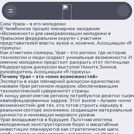
Сила Урала – в его молодежи
Навигация
В Челябинске прошло пленарное заседание
«Возможности для самореализации молодежи в
Уральском федеральном округе» с участием
Главная
представителей власти, вузов и, конечно, Ассоциации «Я
горжусь».
Новости
Как отметили спикеры, Урал – это регион, где история,
Проекты
технологии и люди создают уникальные возможности. И
именно молодежи предстоит раскрыть этот потенциал.
Клубы
Модератором дискуссии выступил
Никита Зинков
,
Рейтинг
руководитель Ассоциации «Я горжусь».
Почему Урал – это «окно возможностей»
Форумная кампания
Эксперты в ходе пленарной дискуссии единогласно
Ассоциация
назвали Урал регионом-лидером, обеспечивающим
технологический суверенитет страны.
К концу десятилетия региону потребуются десятки тысяч
Об Ассоциации
квалифицированных кадров. Этот вызов – лучшее «окно
возможностей» для тех, кто готов строить карьеру в
Команда
реальном секторе экономики, создающем материальные
Партнеры
ценности и инновации мирового уровня.
Урал вкладывается в будущее. Льготная ипотека,
Документы
молодежные конструкторские бюро и масштабные
инвестиции планируются как стратегические шаги,