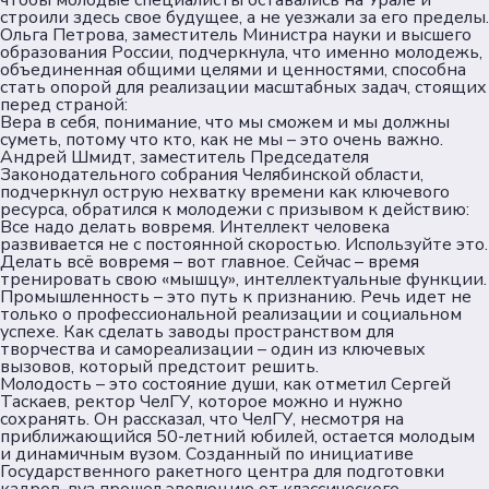
чтобы молодые специалисты оставались на Урале и
Пользовательское соглашение
строили здесь свое будущее, а не уезжали за его пределы.
Ольга Петрова
, заместитель Министра науки и высшего
Согласие на обработку персональных данных
образования России, подчеркнула, что именно молодежь,
Политика обеспечения безопасности
объединенная общими целями и ценностями, способна
стать опорой для реализации масштабных задач, стоящих
персональных данных
перед страной:
Соц. сети
Вера в себя, понимание, что мы сможем и мы должны
суметь, потому что кто, как не мы – это очень важно.
Андрей Шмидт, заместитель Председателя
Законодательного собрания Челябинской области,
Телеграм
подчеркнул острую нехватку времени как ключевого
ресурса, обратился к молодежи с призывом к действию:
Все надо делать вовремя. Интеллект человека
ВКонтакте
развивается не с постоянной скоростью. Используйте это.
Делать всё вовремя – вот главное. Сейчас – время
тренировать свою «мышцу», интеллектуальные функции.
Max
Промышленность – это путь к признанию. Речь идет не
только о профессиональной реализации и социальном
успехе. Как сделать заводы пространством для
творчества и самореализации – один из ключевых
вызовов, который предстоит решить.
Молодость – это состояние души, как отметил Сергей
Таскаев, ректор ЧелГУ, которое можно и нужно
сохранять. Он рассказал, что ЧелГУ, несмотря на
приближающийся 50-летний юбилей, остается молодым
и динамичным вузом. Созданный по инициативе
Государственного ракетного центра для подготовки