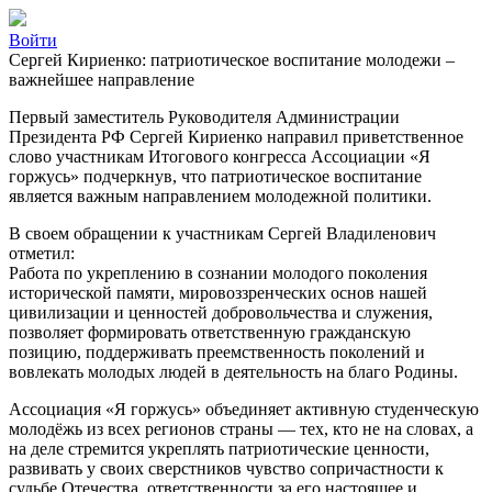
Войти
Сергей Кириенко: патриотическое воспитание молодежи –
важнейшее направление
Первый заместитель Руководителя Администрации
Президента РФ Сергей Кириенко направил приветственное
слово участникам Итогового конгресса Ассоциации «Я
горжусь» подчеркнув, что патриотическое воспитание
является важным направлением молодежной политики.
В своем обращении к участникам Сергей Владиленович
отметил:
Работа по укреплению в сознании молодого поколения
исторической памяти, мировоззренческих основ нашей
цивилизации и ценностей добровольчества и служения,
позволяет формировать ответственную гражданскую
позицию, поддерживать преемственность поколений и
вовлекать молодых людей в деятельность на благо Родины.
Ассоциация «Я горжусь» объединяет активную студенческую
молодёжь из всех регионов страны — тех, кто не на словах, а
на деле стремится укреплять патриотические ценности,
развивать у своих сверстников чувство сопричастности к
судьбе Отечества, ответственности за его настоящее и