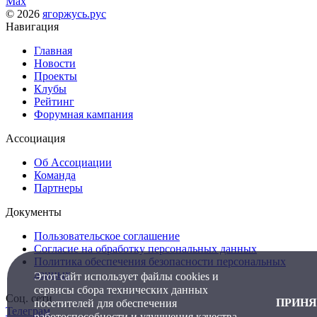
Max
© 2026
ягоржусь.рус
Навигация
Главная
Новости
Проекты
Клубы
Рейтинг
Форумная кампания
Ассоциация
Об Ассоциации
Команда
Партнеры
Документы
Пользовательское соглашение
Согласие на обработку персональных данных
Политика обеспечения безопасности персональных
данных
Этот сайт использует файлы cookies и
сервисы сбора технических данных
Соц. сети
ПРИНЯ
посетителей для обеспечения
Телеграм
работоспособности и улучшения качества