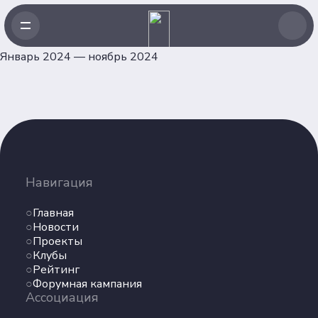
Январь 2024 — ноябрь 2024
Навигация
Главная
Навигация
Новости
Проекты
Главная
Клубы
Новости
Проекты
Рейтинг
Клубы
Форумная кампания
Рейтинг
Ассоциация
Форумная кампания
Ассоциация
Об Ассоциации