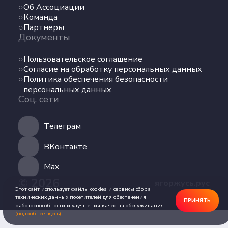
Об Ассоциации
Команда
Команда
Партнеры
Партнеры
Документы
Документы
Пользовательское соглашение
Пользовательское соглашение
Согласие на обработку персональных данных
Согласие на обработку персональных данных
Политика обеспечения безопасности
Политика обеспечения безопасности
персональных данных
персональных данных
Соц. сети
Соц. сети
Телеграм
Телеграм
ВКонтакте
ВКонтакте
Max
© 2026
ягоржусь.рус
Max
Этот сайт использует файлы cookies и сервисы сбора
технических данных посетителей для обеспечения
ПРИНЯТЬ
работоспособности и улучшения качества обслуживания
(подробнее здесь)
.