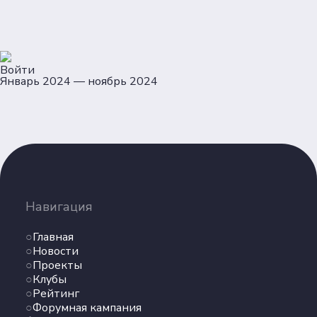
Войти
Январь 2024 — ноябрь 2024
Навигация
Главная
Новости
Навигация
Проекты
Клубы
Главная
Рейтинг
Новости
Форумная кампания
Проекты
Ассоциация
Клубы
Рейтинг
Форумная кампания
Об Ассоциации