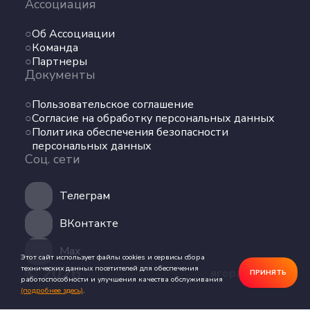
Ассоциация
Команда
Партнеры
Об Ассоциации
Документы
Команда
Партнеры
Документы
Пользовательское соглашение
Согласие на обработку персональных данных
Пользовательское соглашение
Политика обеспечения безопасности
Согласие на обработку персональных данных
персональных данных
Политика обеспечения безопасности
Соц. сети
персональных данных
Соц. сети
Телеграм
Телеграм
ВКонтакте
ВКонтакте
Max
Max
Этот сайт использует файлы cookies и сервисы сбора
© 2026
технических данных посетителей для обеспечения
ягоржусь.рус
ПРИНЯТЬ
работоспособности и улучшения качества обслуживания
(подробнее здесь)
.