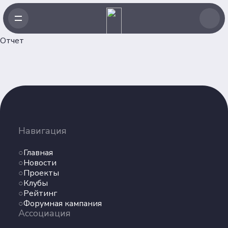
Отчет
Навигация
Главная
Навигация
Новости
Проекты
Главная
Клубы
Новости
Проекты
Рейтинг
Клубы
Форумная кампания
Рейтинг
Ассоциация
Форумная кампания
Ассоциация
Об Ассоциации