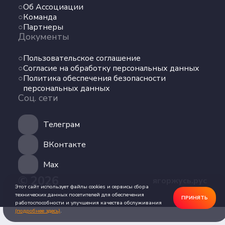
Об Ассоциации
Команда
Команда
Партнеры
Партнеры
Документы
Документы
Пользовательское соглашение
Пользовательское соглашение
Согласие на обработку персональных данных
Согласие на обработку персональных данных
Политика обеспечения безопасности
Политика обеспечения безопасности
персональных данных
персональных данных
Соц. сети
Соц. сети
Телеграм
Телеграм
ВКонтакте
ВКонтакте
Max
© 2026
ягоржусь.рус
Max
Этот сайт использует файлы cookies и сервисы сбора
технических данных посетителей для обеспечения
ПРИНЯТЬ
работоспособности и улучшения качества обслуживания
(подробнее здесь)
.