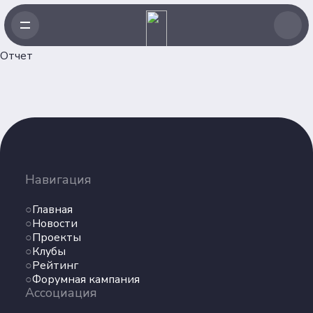
Отчет
Навигация
Главная
Навигация
Новости
Проекты
Главная
Клубы
Новости
Проекты
Рейтинг
Клубы
Форумная кампания
Рейтинг
Ассоциация
Форумная кампания
Ассоциация
Об Ассоциации