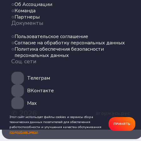
Об Ассоциации
Команда
Команда
Партнеры
Партнеры
Документы
Документы
Пользовательское соглашение
Пользовательское соглашение
Согласие на обработку персональных данных
Согласие на обработку персональных данных
Политика обеспечения безопасности
Политика обеспечения безопасности
персональных данных
персональных данных
Соц. сети
Соц. сети
Телеграм
Телеграм
ВКонтакте
ВКонтакте
Max
© 2026
ягоржусь.рус
Max
Этот сайт использует файлы cookies и сервисы сбора
технических данных посетителей для обеспечения
ПРИНЯТЬ
работоспособности и улучшения качества обслуживания
(подробнее здесь)
.