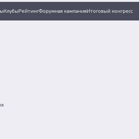
ты
Клубы
Рейтинг
Форумная кампания
Итоговый конгресс
ых