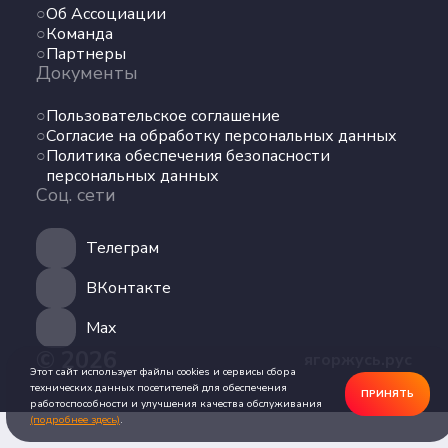
Об Ассоциации
Команда
Команда
Партнеры
Партнеры
Документы
Документы
Пользовательское соглашение
Пользовательское соглашение
Согласие на обработку персональных данных
Согласие на обработку персональных данных
Политика обеспечения безопасности
Политика обеспечения безопасности
персональных данных
персональных данных
Соц. сети
Соц. сети
Телеграм
Телеграм
ВКонтакте
ВКонтакте
Max
© 2026
ягоржусь.рус
Max
Этот сайт использует файлы cookies и сервисы сбора
технических данных посетителей для обеспечения
ПРИНЯТЬ
работоспособности и улучшения качества обслуживания
(подробнее здесь)
.