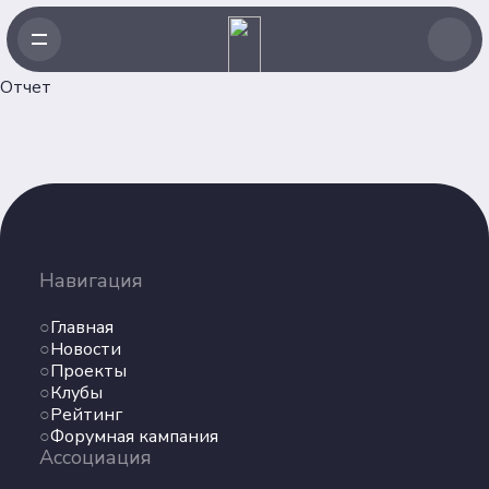
Отчет
Навигация
Главная
Навигация
Новости
Проекты
Главная
Клубы
Новости
Проекты
Рейтинг
Клубы
Форумная кампания
Рейтинг
Ассоциация
Форумная кампания
Ассоциация
Об Ассоциации