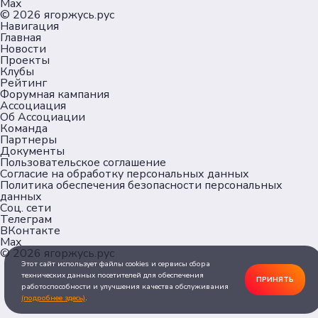
Max
© 2026
ягоржусь.рус
Навигация
Главная
Новости
Проекты
Клубы
Рейтинг
Форумная кампания
Ассоциация
Об Ассоциации
Команда
Партнеры
Документы
Пользовательское соглашение
Согласие на обработку персональных данных
Политика обеспечения безопасности персональных
данных
Соц. сети
Телеграм
ВКонтакте
Max
© 2026
ягоржусь.рус
Этот сайт использует файлы cookies и сервисы сбора
технических данных посетителей для обеспечения
ПРИНЯТЬ
работоспособности и улучшения качества обслуживания
(подробнее здесь)
.