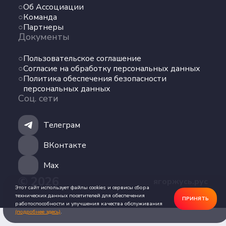
Об Ассоциации
Команда
Команда
Партнеры
Партнеры
Документы
Документы
Пользовательское соглашение
Пользовательское соглашение
Согласие на обработку персональных данных
Согласие на обработку персональных данных
Политика обеспечения безопасности
Политика обеспечения безопасности
персональных данных
персональных данных
Соц. сети
Соц. сети
Телеграм
Телеграм
ВКонтакте
ВКонтакте
Max
© 2026
ягоржусь.рус
Max
Этот сайт использует файлы cookies и сервисы сбора
технических данных посетителей для обеспечения
ПРИНЯТЬ
работоспособности и улучшения качества обслуживания
(подробнее здесь)
.