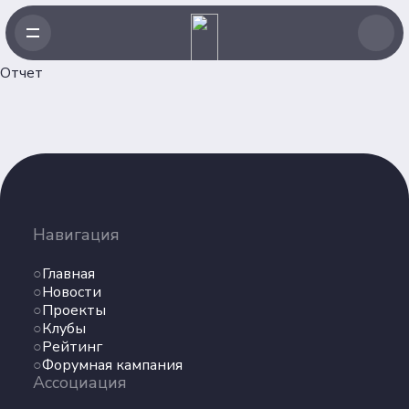
Отчет
Навигация
Главная
Навигация
Новости
Проекты
Главная
Клубы
Новости
Проекты
Рейтинг
Клубы
Форумная кампания
Рейтинг
Ассоциация
Форумная кампания
Ассоциация
Об Ассоциации