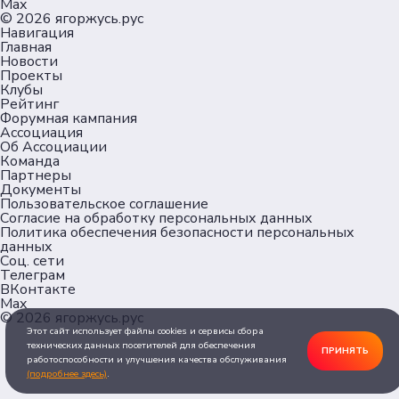
Max
© 2026
ягоржусь.рус
Навигация
Главная
Новости
Проекты
Клубы
Рейтинг
Форумная кампания
Ассоциация
Об Ассоциации
Команда
Партнеры
Документы
Пользовательское соглашение
Согласие на обработку персональных данных
Политика обеспечения безопасности персональных
данных
Соц. сети
Телеграм
ВКонтакте
Max
© 2026
ягоржусь.рус
Этот сайт использует файлы cookies и сервисы сбора
технических данных посетителей для обеспечения
ПРИНЯТЬ
работоспособности и улучшения качества обслуживания
(подробнее здесь)
.