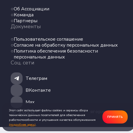
Команда
Об Ассоциации
Партнеры
Команда
Документы
Партнеры
Документы
Пользовательское соглашение
Пользовательское соглашение
Согласие на обработку персональных данных
Согласие на обработку персональных данных
Политика обеспечения безопасности
Политика обеспечения безопасности
персональных данных
персональных данных
Соц. сети
Соц. сети
Телеграм
Телеграм
ВКонтакте
ВКонтакте
Max
Max
© 2026
Этот сайт использует файлы cookies и сервисы сбора
ягоржусь.рус
технических данных посетителей для обеспечения
ПРИНЯТЬ
работоспособности и улучшения качества обслуживания
(подробнее здесь)
.