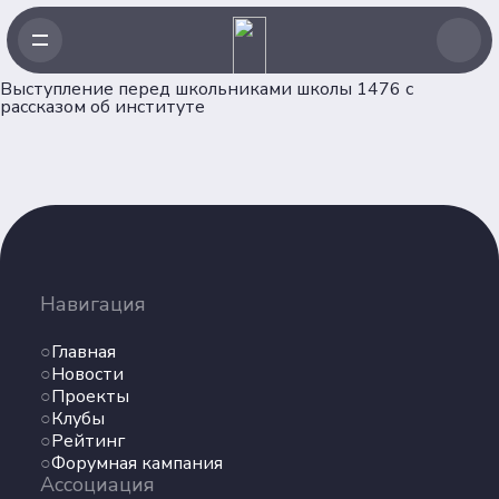
Выступление перед школьниками школы 1476 с
рассказом об институте
Навигация
Главная
Новости
Навигация
Проекты
Главная
Клубы
Новости
Рейтинг
Проекты
Форумная кампания
Клубы
Ассоциация
Рейтинг
Форумная кампания
Ассоциация
Об Ассоциации