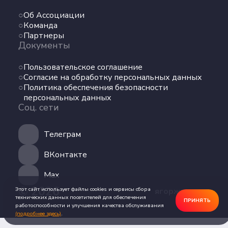
Команда
Об Ассоциации
Партнеры
Команда
Документы
Партнеры
Документы
Пользовательское соглашение
Пользовательское соглашение
Согласие на обработку персональных данных
Согласие на обработку персональных данных
Политика обеспечения безопасности
Политика обеспечения безопасности
персональных данных
персональных данных
Соц. сети
Соц. сети
Телеграм
Телеграм
ВКонтакте
ВКонтакте
Max
Max
© 2026
Этот сайт использует файлы cookies и сервисы сбора
ягоржусь.рус
технических данных посетителей для обеспечения
ПРИНЯТЬ
работоспособности и улучшения качества обслуживания
(подробнее здесь)
.