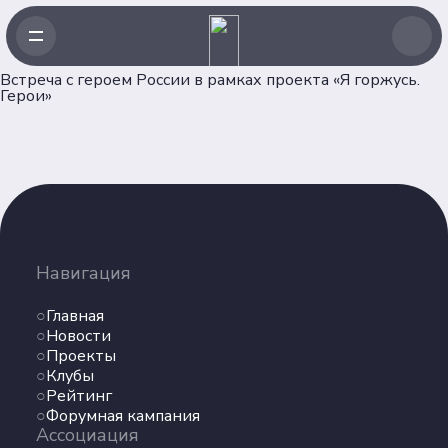
Встреча с героем России в рамках проекта «Я горжусь.
Герои»
Навигация
Главная
Новости
Навигация
Проекты
Главная
Клубы
Новости
Рейтинг
Проекты
Форумная кампания
Клубы
Ассоциация
Рейтинг
Форумная кампания
Ассоциация
Об Ассоциации