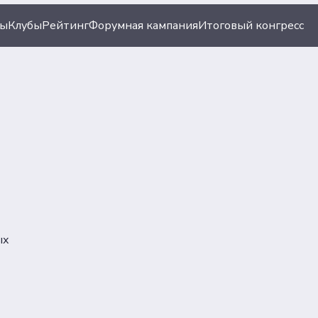
ты
Клубы
Рейтинг
Форумная кампания
Итоговый конгресс
ых