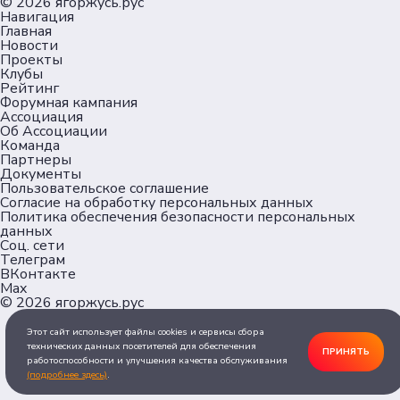
© 2026
ягоржусь.рус
Навигация
Главная
Новости
Проекты
Клубы
Рейтинг
Форумная кампания
Ассоциация
Об Ассоциации
Команда
Партнеры
Документы
Пользовательское соглашение
Согласие на обработку персональных данных
Политика обеспечения безопасности персональных
данных
Соц. сети
Телеграм
ВКонтакте
Max
© 2026
ягоржусь.рус
Этот сайт использует файлы cookies и сервисы сбора
технических данных посетителей для обеспечения
ПРИНЯТЬ
работоспособности и улучшения качества обслуживания
(подробнее здесь)
.