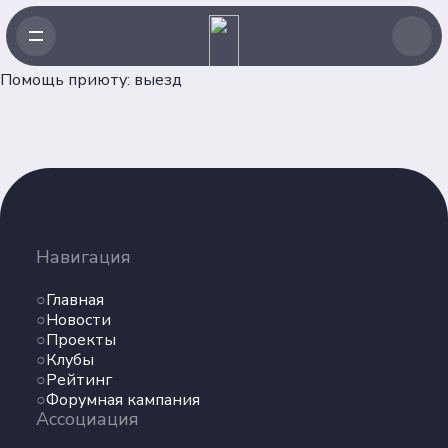
Помощь приюту: выезд
Навигация
Главная
Навигация
Новости
Проекты
Главная
Клубы
Новости
Проекты
Рейтинг
Клубы
Форумная кампания
Рейтинг
Ассоциация
Форумная кампания
Ассоциация
Об Ассоциации