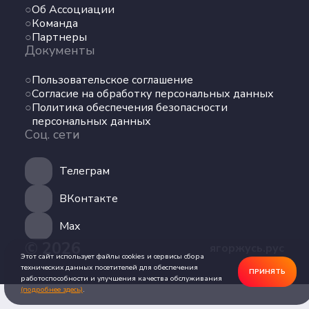
Об Ассоциации
Команда
Команда
Партнеры
Партнеры
Документы
Документы
Пользовательское соглашение
Пользовательское соглашение
Согласие на обработку персональных данных
Согласие на обработку персональных данных
Политика обеспечения безопасности
Политика обеспечения безопасности
персональных данных
персональных данных
Соц. сети
Соц. сети
Телеграм
Телеграм
ВКонтакте
ВКонтакте
Max
© 2026
ягоржусь.рус
Max
Этот сайт использует файлы cookies и сервисы сбора
технических данных посетителей для обеспечения
ПРИНЯТЬ
работоспособности и улучшения качества обслуживания
(подробнее здесь)
.