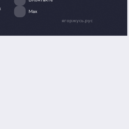
ВКонтакте
х
Max
ягоржусь.рус